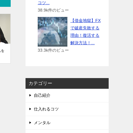
コツ...
38.9k件のビュー
【借金地獄】FX
で破産失敗する
理由！復活する
解決方法！...
33.3k件のビュー
ムを
カテゴリー
自己紹介
仕入れるコツ
メンタル