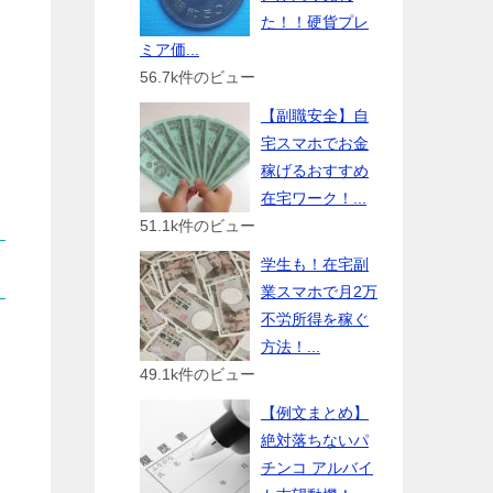
た！！硬貨プレ
ミア価...
56.7k件のビュー
【副職安全】自
宅スマホでお金
稼げるおすすめ
在宅ワーク！...
51.1k件のビュー
学生も！在宅副
業スマホで月2万
不労所得を稼ぐ
方法！...
49.1k件のビュー
【例文まとめ】
絶対落ちないパ
チンコ アルバイ