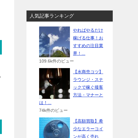
人気記事ランキング
やればやるだけ
稼げる仕事！お
すすめの注目業
界！...
109.6k件のビュー
【水商売コツ】
っ
ラウンジ・スナ
ックで稼ぐ接客
方法・マナーと
は！...
74k件のビュー
【高額買取】希
少なエラーコイ
ンが高く売れ