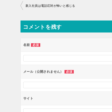
投
新入社員は電話応対が怖いと感じる
稿
ナ
コメントを残す
ビ
ゲ
ー
名前
必須
シ
ョ
ン
メール（公開されません）
必須
サイト