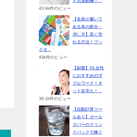
ト志望動機！...
43.6k件のビュー
【名前が書いて
ある本の処分・
消し方】高く売
れる方法！ブッ
クオ...
43k件のビュー
【副業】OL女性
におすすめのダ
ブルワーク！ネ
ット在宅も！...
39.1k件のビュー
【自動計算ツー
ルあり】ガール
ズバーのドリン
クバックで稼ぐ