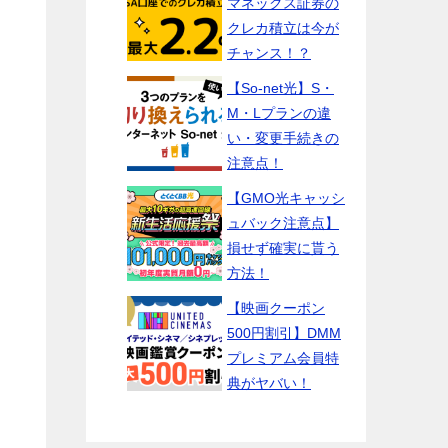
マネックス証券の
クレカ積立は今が
チャンス！？
【So-net光】S・
M・Lプランの違
い・変更手続きの
注意点！
【GMO光キャッシ
ュバック注意点】
損せず確実に貰う
方法！
【映画クーポン
500円割引】DMM
プレミアム会員特
典がヤバい！