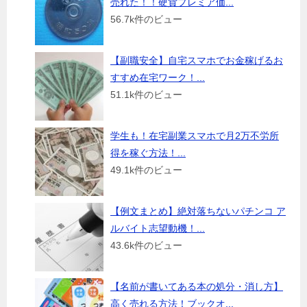
売れた！！硬貨プレミア価...
56.7k件のビュー
【副職安全】自宅スマホでお金稼げるお
すすめ在宅ワーク！...
51.1k件のビュー
学生も！在宅副業スマホで月2万不労所
得を稼ぐ方法！...
49.1k件のビュー
【例文まとめ】絶対落ちないパチンコ ア
ルバイト志望動機！...
43.6k件のビュー
【名前が書いてある本の処分・消し方】
高く売れる方法！ブックオ...