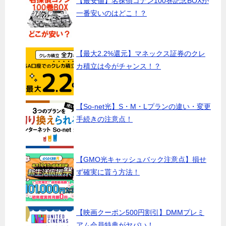
【最安値】名探偵コナン100巻記念BOXが
一番安いのはどこ！？
【最大2.2%還元】マネックス証券のクレ
カ積立は今がチャンス！？
【So-net光】S・M・Lプランの違い・変更
手続きの注意点！
【GMO光キャッシュバック注意点】損せ
ず確実に貰う方法！
【映画クーポン500円割引】DMMプレミ
アム会員特典がヤバい！