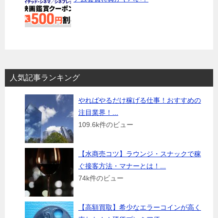
人気記事ランキング
やればやるだけ稼げる仕事！おすすめの
注目業界！...
109.6k件のビュー
【水商売コツ】ラウンジ・スナックで稼
ぐ接客方法・マナーとは！...
74k件のビュー
【高額買取】希少なエラーコインが高く