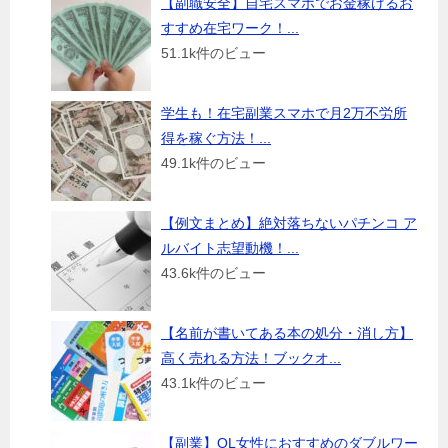
【副職安全】自宅スマホでお金稼げるお
すすめ在宅ワーク！...
51.1k件のビュー
学生も！在宅副業スマホで月2万不労所
得を稼ぐ方法！...
49.1k件のビュー
【例文まとめ】絶対落ちないパチンコ ア
ルバイト志望動機！...
43.6k件のビュー
【名前が書いてある本の処分・消し方】
高く売れる方法！ブックオ...
43.1k件のビュー
【副業】OL女性におすすめのダブルワー