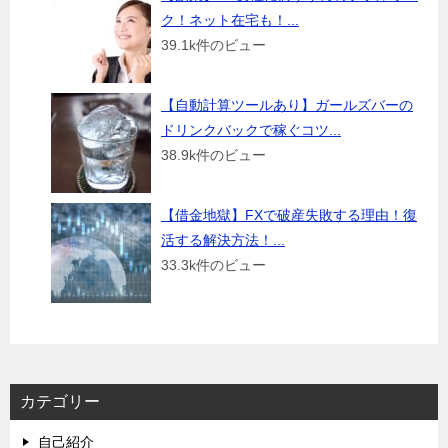
ク！ネット在宅も！...
39.1k件のビュー
【自動計算ツールあり】ガールズバーの
ドリンクバックで稼ぐコツ...
38.9k件のビュー
【借金地獄】FXで破産失敗する理由！復
活する解決方法！...
33.3k件のビュー
カテゴリー
自己紹介