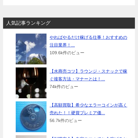
人気記事ランキング
やればやるだけ稼げる仕事！おすすめの
注目業界！...
109.6k件のビュー
【水商売コツ】ラウンジ・スナックで稼
ぐ接客方法・マナーとは！...
74k件のビュー
【高額買取】希少なエラーコインが高く
売れた！！硬貨プレミア価...
56.7k件のビュー