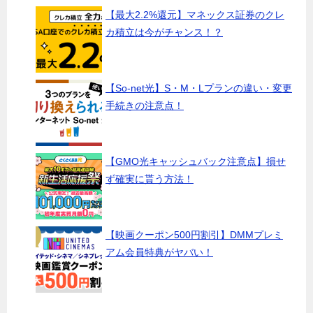
【最大2.2%還元】マネックス証券のクレ
カ積立は今がチャンス！？
【So-net光】S・M・Lプランの違い・変更
手続きの注意点！
【GMO光キャッシュバック注意点】損せ
ず確実に貰う方法！
【映画クーポン500円割引】DMMプレミ
アム会員特典がヤバい！