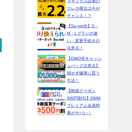
マネックス証券の
クレカ積立は今が
チャンス！？
【So-net光】S・
M・Lプランの違
い・変更手続きの
注意点！
【GMO光キャッシ
ュバック注意点】
損せず確実に貰う
方法！
【映画クーポン
500円割引】DMM
プレミアム会員特
典がヤバい！