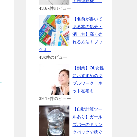
ト志望動機！...
43.6k件のビュー
【名前が書いて
ある本の処分・
消し方】高く売
れる方法！ブッ
クオ...
43k件のビュー
【副業】OL女性
におすすめのダ
ブルワーク！ネ
ット在宅も！...
39.1k件のビュー
【自動計算ツー
ルあり】ガール
ズバーのドリン
クバックで稼ぐ