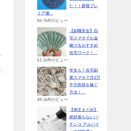
た！！硬貨プレ
ミア価...
56.7k件のビュー
【副職安全】自
宅スマホでお金
稼げるおすすめ
在宅ワーク！...
51.1k件のビュー
学生も！在宅副
業スマホで月2万
不労所得を稼ぐ
方法！...
49.1k件のビュー
【例文まとめ】
絶対落ちないパ
チンコ アルバイ