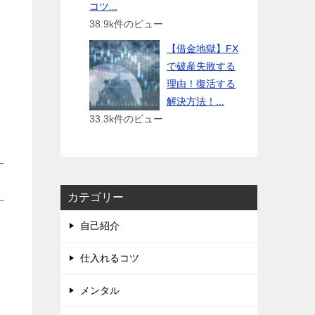
コツ...
38.9k件のビュー
【借金地獄】FX
で破産失敗する
理由！復活する
解決方法！...
33.3k件のビュー
カテゴリー
自己紹介
仕入れるコツ
メンタル