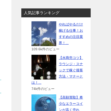
人気記事ランキング
やればやるだけ
稼げる仕事！お
すすめの注目業
界！...
109.6k件のビュー
【水商売コツ】
ラウンジ・スナ
ックで稼ぐ接客
方法・マナーと
は！...
74k件のビュー
【高額買取】希
少なエラーコイ
ンが高く売れ