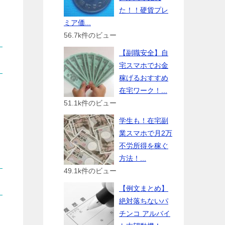
た！！硬貨プレ
ミア価...
56.7k件のビュー
【副職安全】自
宅スマホでお金
稼げるおすすめ
在宅ワーク！...
51.1k件のビュー
学生も！在宅副
業スマホで月2万
不労所得を稼ぐ
方法！...
49.1k件のビュー
【例文まとめ】
絶対落ちないパ
チンコ アルバイ