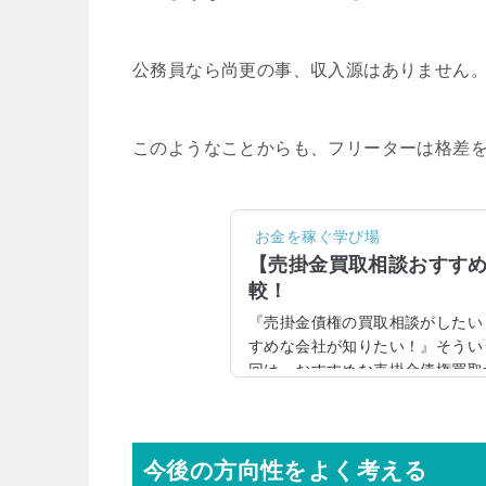
公務員なら尚更の事、収入源はありません
このようなことからも、フリーターは格差
お金を稼ぐ学び場
【売掛金買取相談おすす
較！
『売掛金債権の買取相談がしたい
すめな会社が知りたい！』そうい
回は、おすすめな売掛金債権買取
金・債権買取は「ファクタリング
は、掛取引によって商品を販売し
ことで、売掛金債権買取は、ファ
クタリングサービスとは？「ファ
今後の方向性をよく考える