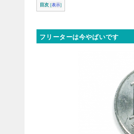
目次
[
表示
]
フリーターは今やばいです