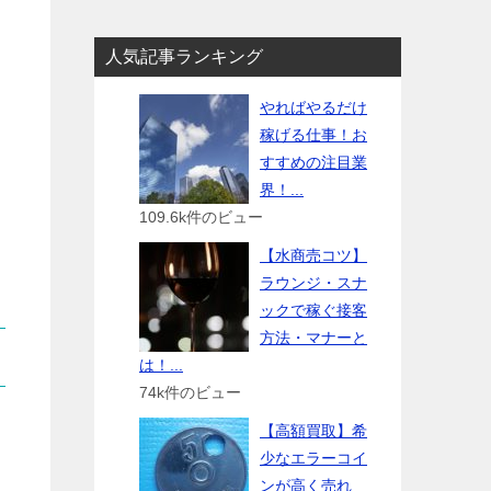
人気記事ランキング
やればやるだけ
稼げる仕事！お
すすめの注目業
界！...
109.6k件のビュー
【水商売コツ】
ラウンジ・スナ
ックで稼ぐ接客
方法・マナーと
は！...
74k件のビュー
【高額買取】希
少なエラーコイ
ンが高く売れ