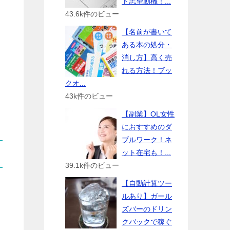
ト志望動機！...
43.6k件のビュー
【名前が書いて
ある本の処分・
消し方】高く売
れる方法！ブッ
クオ...
43k件のビュー
【副業】OL女性
におすすめのダ
ブルワーク！ネ
ット在宅も！...
39.1k件のビュー
【自動計算ツー
ルあり】ガール
ズバーのドリン
クバックで稼ぐ