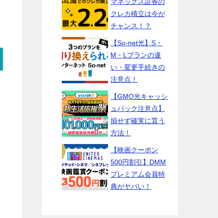
マネックス証券の
クレカ積立は今が
チャンス！？
【So-net光】S・
M・Lプランの違
い・変更手続きの
注意点！
【GMO光キャッシ
ュバック注意点】
損せず確実に貰う
方法！
【映画クーポン
500円割引】DMM
プレミアム会員特
典がヤバい！