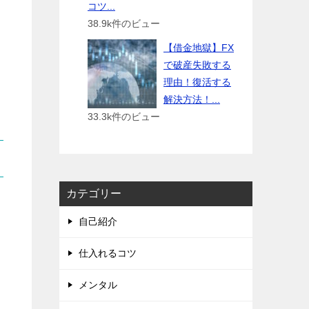
コツ...
38.9k件のビュー
【借金地獄】FX
で破産失敗する
理由！復活する
解決方法！...
33.3k件のビュー
カテゴリー
自己紹介
仕入れるコツ
メンタル