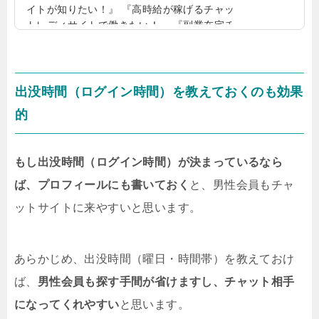
イトが知りたい！』 『高時給が稼げるチャッ
トレディサイトで働きたい！』 『副業在宅チ
ャットレディのおすすめサイトはどこ？』在
宅チャットレディを副業で始めたい方も少な
くないでしょう。そこで今回は、最大時給が
高いチャットサイトをご紹介いたします！在
出没時間（ログイン時間）を教えておくのも効果
宅チャットレディ副業おすすめサイトランキ
的
ング！副業在宅チャットレディ向けに、おす
すめなチャットサイトが知りたい方も少なく
ないでしょう。そこで下記では、最高時給順
もし出没時間（ログイン時間）が決まっているなら
（2ショットチャット）に、在宅チャットレデ
ィ向け人気サ...
ば、プロフィールにも書いておく
と、男性会員もチャ
ットサイトに来やすいと思います。
あらかじめ、出没時間（曜日・時間帯）を教えておけ
ば、
男性会員も探す手間が省けますし、チャット相手
になってくれやすい
と思います。