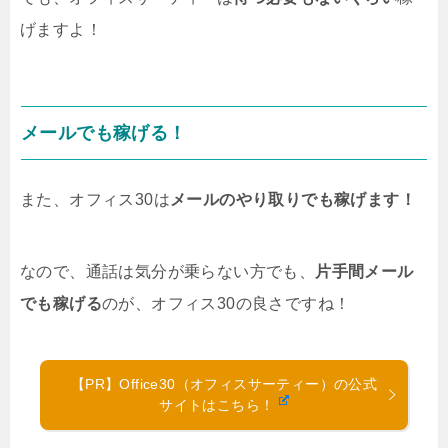
ィも少なくないですよね。そこで今回は、チャットレディ
げますよ！
が同時待機中に稼ぐコツについて、詳しくお伝えします
ね！待機保証があるサイトもあるので、そちらもご紹介し
ます！待機保証があるサイトならば、お客さんを待ってい
るだけで、効率よくお金が稼げますよ〜チャットレディは
同時待機で効率良く稼ぐことができる！チャットレディ
メールでも稼げる！
は、複数のサイトを使用して同時...
また、オフィス30は
メールのやり取りでも稼げます！
なので、通話は気分が乗らない方でも、
片手間メール
でも稼げる
のが、オフィス30の良さですね！
【PR】Office30（オフィスサーティー）の公式
サイトはこちら！