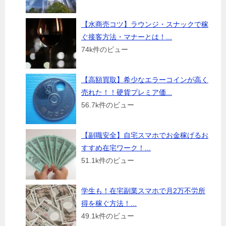
【水商売コツ】ラウンジ・スナックで稼
ぐ接客方法・マナーとは！...
74k件のビュー
【高額買取】希少なエラーコインが高く
売れた！！硬貨プレミア価...
56.7k件のビュー
【副職安全】自宅スマホでお金稼げるお
すすめ在宅ワーク！...
51.1k件のビュー
学生も！在宅副業スマホで月2万不労所
得を稼ぐ方法！...
49.1k件のビュー