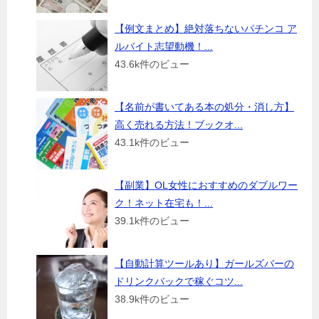
【例文まとめ】絶対落ちないパチンコ ア
ルバイト志望動機！...
43.6k件のビュー
【名前が書いてある本の処分・消し方】
高く売れる方法！ブックオ...
43.1k件のビュー
【副業】OL女性におすすめのダブルワー
ク！ネット在宅も！...
39.1k件のビュー
【自動計算ツールあり】ガールズバーの
ドリンクバックで稼ぐコツ...
38.9k件のビュー