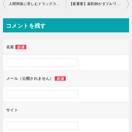
投
人間関係に苦しむドラッグストア勤務の薬剤師
【最重要】薬剤師がダブルワークで高収入を簡単に稼ぐ方法！
稿
ナ
コメントを残す
ビ
ゲ
名前
必須
ー
シ
ョ
ン
メール（公開されません）
必須
サイト