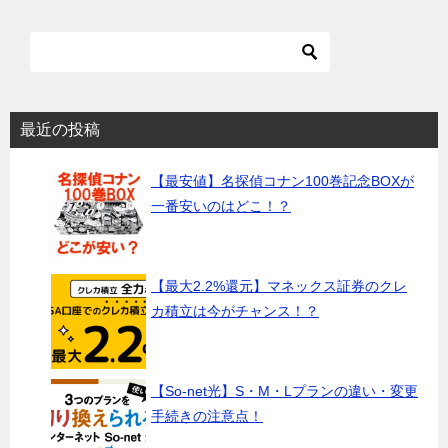
最近の投稿
【最安値】名探偵コナン100巻記念BOXが
一番安いのはどこ！？
【最大2.2%還元】マネックス証券のクレ
カ積立は今がチャンス！？
【So-net光】S・M・Lプランの違い・変更
手続きの注意点！