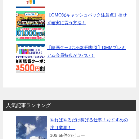
【GMO光キャッシュバック注意点】損せ
ず確実に貰う方法！
【映画クーポン500円割引】DMMプレミ
アム会員特典がヤバい！
人気記事ランキング
やればやるだけ稼げる仕事！おすすめの
注目業界！...
109.6k件のビュー