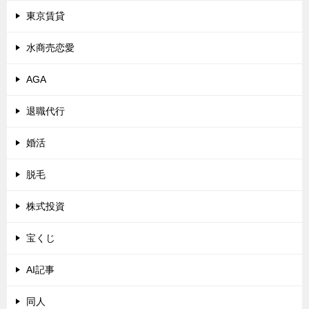
東京賃貸
水商売恋愛
AGA
退職代行
婚活
脱毛
株式投資
宝くじ
AI記事
同人