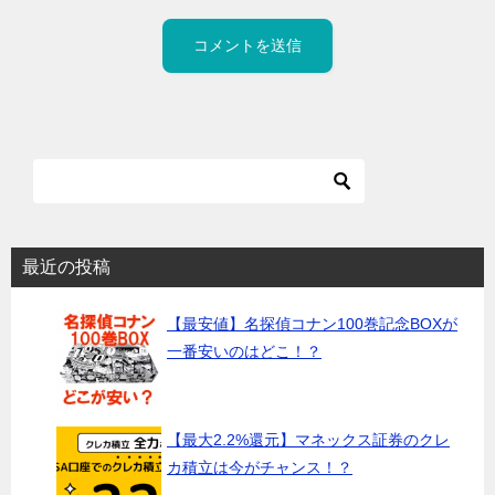
最近の投稿
【最安値】名探偵コナン100巻記念BOXが
一番安いのはどこ！？
【最大2.2%還元】マネックス証券のクレ
カ積立は今がチャンス！？