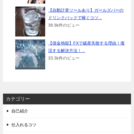
【自動計算ツールあり】ガールズバーの
ドリンクバックで稼ぐコツ...
38.9k件のビュー
【借金地獄】FXで破産失敗する理由！復
活する解決方法！...
33.3k件のビュー
カテゴリー
自己紹介
仕入れるコツ