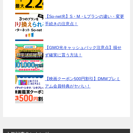
【So-net光】S・M・Lプランの違い・変更
手続きの注意点！
【GMO光キャッシュバック注意点】損せ
ず確実に貰う方法！
【映画クーポン500円割引】DMMプレミ
アム会員特典がヤバい！