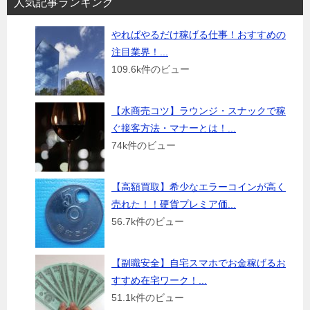
人気記事ランキング
やればやるだけ稼げる仕事！おすすめの
注目業界！...
109.6k件のビュー
【水商売コツ】ラウンジ・スナックで稼
ぐ接客方法・マナーとは！...
74k件のビュー
【高額買取】希少なエラーコインが高く
売れた！！硬貨プレミア価...
56.7k件のビュー
【副職安全】自宅スマホでお金稼げるお
すすめ在宅ワーク！...
51.1k件のビュー