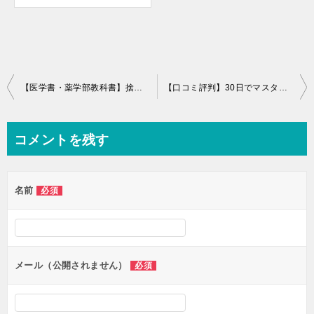
投
【医学書・薬学部教科書】捨てるより高く売る方法！高価買取コツ！
【口コミ評判】30日でマスターするピアノ教本で弾けた！購入感想！
稿
ナ
コメントを残す
ビ
ゲ
名前
必須
ー
シ
ョ
ン
メール（公開されません）
必須