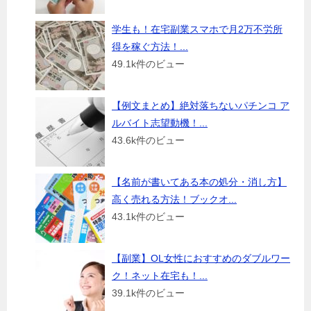
学生も！在宅副業スマホで月2万不労所
得を稼ぐ方法！...
49.1k件のビュー
【例文まとめ】絶対落ちないパチンコ ア
ルバイト志望動機！...
43.6k件のビュー
【名前が書いてある本の処分・消し方】
高く売れる方法！ブックオ...
43.1k件のビュー
【副業】OL女性におすすめのダブルワー
ク！ネット在宅も！...
39.1k件のビュー