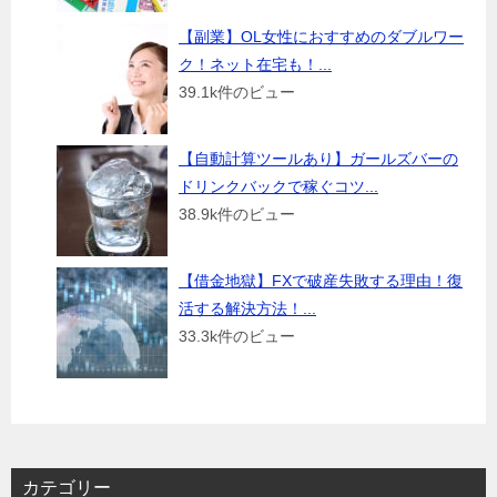
【副業】OL女性におすすめのダブルワー
ク！ネット在宅も！...
39.1k件のビュー
【自動計算ツールあり】ガールズバーの
ドリンクバックで稼ぐコツ...
38.9k件のビュー
【借金地獄】FXで破産失敗する理由！復
活する解決方法！...
33.3k件のビュー
カテゴリー