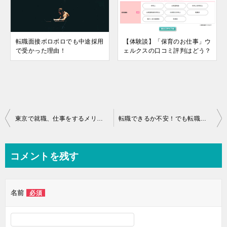
転職面接ボロボロでも中途採用
【体験談】「保育のお仕事」ウ
で受かった理由！
ェルクスの口コミ評判はどう？
投
東京で就職、仕事をするメリット・デメリットとは？
転職できるか不安！でも転職活動を諦めるのはまだ早い！
稿
ナ
コメントを残す
ビ
ゲ
名前
必須
ー
シ