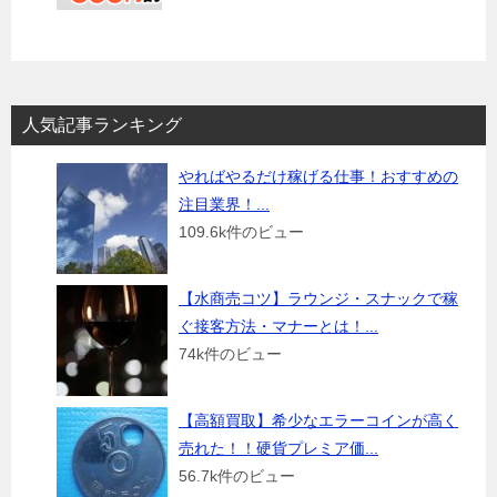
人気記事ランキング
やればやるだけ稼げる仕事！おすすめの
注目業界！...
109.6k件のビュー
【水商売コツ】ラウンジ・スナックで稼
ぐ接客方法・マナーとは！...
74k件のビュー
【高額買取】希少なエラーコインが高く
売れた！！硬貨プレミア価...
56.7k件のビュー