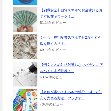
【副職安全】自宅スマホでお金稼げるお
すすめ在宅ワーク！...
51.1k件のビュー
学生も！在宅副業スマホで月2万不労所
得を稼ぐ方法！...
49.1k件のビュー
【例文まとめ】絶対落ちないパチンコ ア
ルバイト志望動機！...
43.6k件のビュー
【名前が書いてある本の処分・消し方】
高く売れる方法！ブックオ...
43k件のビュー