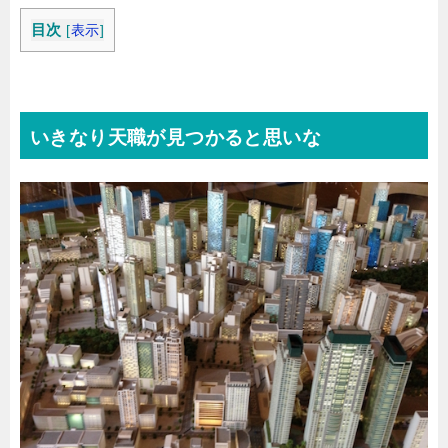
目次
[
表示
]
いきなり天職が見つかると思いな