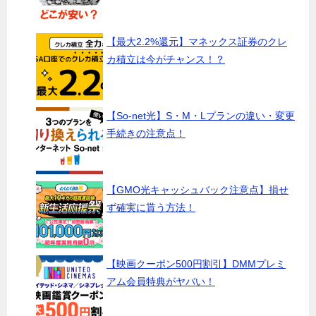
【最大2.2%還元】マネックス証券のクレ
カ積立は今がチャンス！？
【So-net光】S・M・Lプランの違い・変更
手続きの注意点！
【GMO光キャッシュバック注意点】損せ
ず確実に貰う方法！
【映画クーポン500円割引】DMMプレミ
アム会員特典がヤバい！