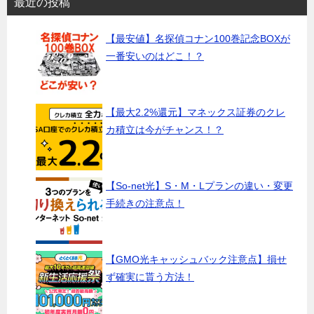
最近の投稿
【最安値】名探偵コナン100巻記念BOXが
一番安いのはどこ！？
【最大2.2%還元】マネックス証券のクレ
カ積立は今がチャンス！？
【So-net光】S・M・Lプランの違い・変更
手続きの注意点！
【GMO光キャッシュバック注意点】損せ
ず確実に貰う方法！