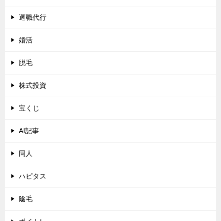
退職代行
婚活
脱毛
株式投資
宝くじ
AI記事
同人
ハピタス
陰毛