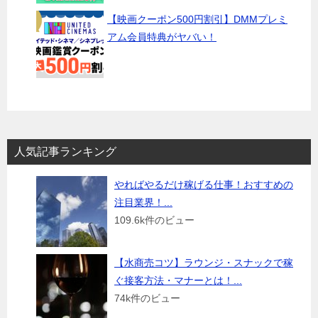
【映画クーポン500円割引】DMMプレミ
アム会員特典がヤバい！
人気記事ランキング
やればやるだけ稼げる仕事！おすすめの
注目業界！...
109.6k件のビュー
【水商売コツ】ラウンジ・スナックで稼
ぐ接客方法・マナーとは！...
74k件のビュー