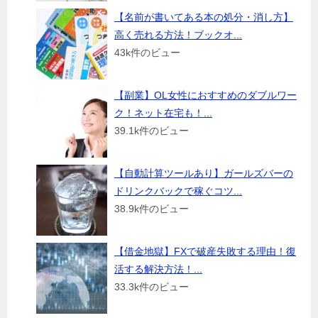
【名前が書いてある本の処分・消し方】
高く売れる方法！ブックオ...
43k件のビュー
【副業】OL女性におすすめのダブルワー
ク！ネット在宅も！...
39.1k件のビュー
【自動計算ツールあり】ガールズバーの
ドリンクバックで稼ぐコツ...
38.9k件のビュー
【借金地獄】FXで破産失敗する理由！復
活する解決方法！...
33.3k件のビュー