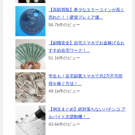
【高額買取】希少なエラーコインが高く
売れた！！硬貨プレミア価...
56.7k件のビュー
【副職安全】自宅スマホでお金稼げるお
すすめ在宅ワーク！...
51.1k件のビュー
学生も！在宅副業スマホで月2万不労所
得を稼ぐ方法！...
49.1k件のビュー
【例文まとめ】絶対落ちないパチンコ ア
ルバイト志望動機！...
43.6k件のビュー