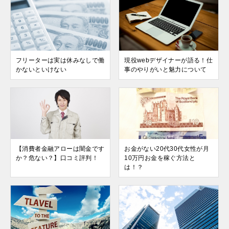
フリーターは実は休みなしで働
現役webデザイナーが語る！仕
かないといけない
事のやりがいと魅力について
【消費者金融アローは闇金です
お金がない20代30代女性が月
か？危ない？】口コミ評判！
10万円お金を稼ぐ方法と
は！？