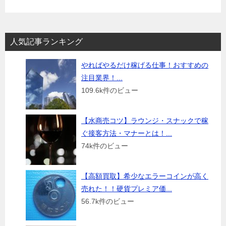
人気記事ランキング
やればやるだけ稼げる仕事！おすすめの
注目業界！...
109.6k件のビュー
【水商売コツ】ラウンジ・スナックで稼
ぐ接客方法・マナーとは！...
74k件のビュー
【高額買取】希少なエラーコインが高く
売れた！！硬貨プレミア価...
56.7k件のビュー