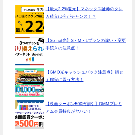
【最大2.2%還元】マネックス証券のクレ
カ積立は今がチャンス！？
【So-net光】S・M・Lプランの違い・変更
手続きの注意点！
【GMO光キャッシュバック注意点】損せ
ず確実に貰う方法！
【映画クーポン500円割引】DMMプレミ
アム会員特典がヤバい！