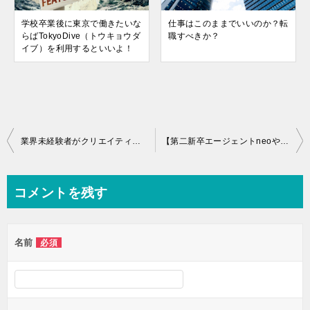
学校卒業後に東京で働きたいな
仕事はこのままでいいのか？転
らばTokyoDive（トウキョウダ
職すべきか？
イブ）を利用するといいよ！
投
業界未経験者がクリエイティブ職を目指す際の注意点！
【第二新卒エージェントneoやばい？】利用者の声まとめ！
稿
ナ
コメントを残す
ビ
ゲ
名前
必須
ー
シ
ョ