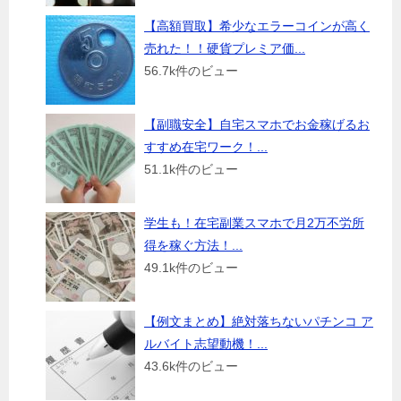
【高額買取】希少なエラーコインが高く
売れた！！硬貨プレミア価...
56.7k件のビュー
【副職安全】自宅スマホでお金稼げるお
すすめ在宅ワーク！...
51.1k件のビュー
学生も！在宅副業スマホで月2万不労所
得を稼ぐ方法！...
49.1k件のビュー
【例文まとめ】絶対落ちないパチンコ ア
ルバイト志望動機！...
43.6k件のビュー