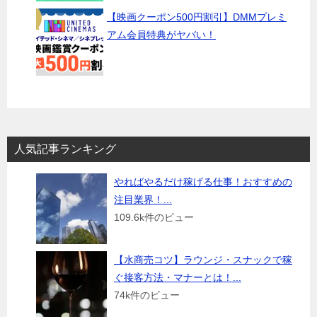
【映画クーポン500円割引】DMMプレミ
アム会員特典がヤバい！
人気記事ランキング
やればやるだけ稼げる仕事！おすすめの
注目業界！...
109.6k件のビュー
【水商売コツ】ラウンジ・スナックで稼
ぐ接客方法・マナーとは！...
74k件のビュー