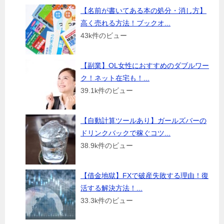
【名前が書いてある本の処分・消し方】
高く売れる方法！ブックオ...
43k件のビュー
【副業】OL女性におすすめのダブルワー
ク！ネット在宅も！...
39.1k件のビュー
【自動計算ツールあり】ガールズバーの
ドリンクバックで稼ぐコツ...
38.9k件のビュー
【借金地獄】FXで破産失敗する理由！復
活する解決方法！...
33.3k件のビュー