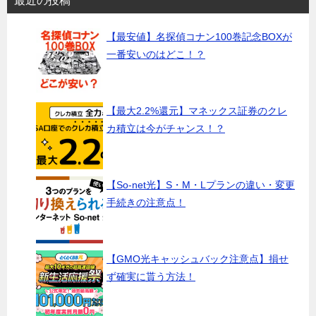
最近の投稿
【最安値】名探偵コナン100巻記念BOXが
一番安いのはどこ！？
【最大2.2%還元】マネックス証券のクレ
カ積立は今がチャンス！？
【So-net光】S・M・Lプランの違い・変更
手続きの注意点！
【GMO光キャッシュバック注意点】損せ
ず確実に貰う方法！