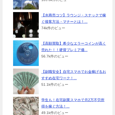
【水商売コツ】ラウンジ・スナックで稼
ぐ接客方法・マナーとは！...
74k件のビュー
【高額買取】希少なエラーコインが高く
売れた！！硬貨プレミア価...
56.7k件のビュー
【副職安全】自宅スマホでお金稼げるお
すすめ在宅ワーク！...
51.1k件のビュー
学生も！在宅副業スマホで月2万不労所
得を稼ぐ方法！...
49.1k件のビュー