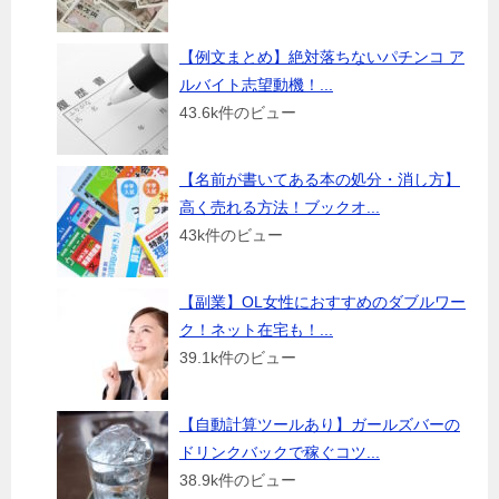
【例文まとめ】絶対落ちないパチンコ ア
ルバイト志望動機！...
43.6k件のビュー
【名前が書いてある本の処分・消し方】
高く売れる方法！ブックオ...
43k件のビュー
【副業】OL女性におすすめのダブルワー
ク！ネット在宅も！...
39.1k件のビュー
【自動計算ツールあり】ガールズバーの
ドリンクバックで稼ぐコツ...
38.9k件のビュー