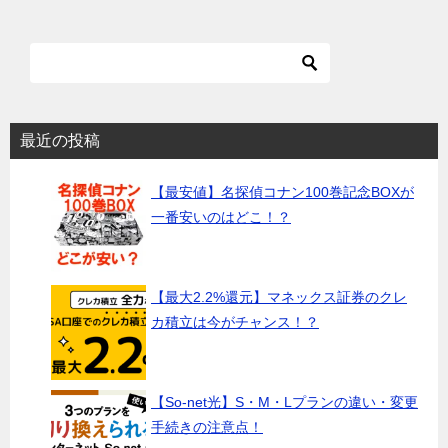
最近の投稿
【最安値】名探偵コナン100巻記念BOXが
一番安いのはどこ！？
【最大2.2%還元】マネックス証券のクレ
カ積立は今がチャンス！？
【So-net光】S・M・Lプランの違い・変更
手続きの注意点！