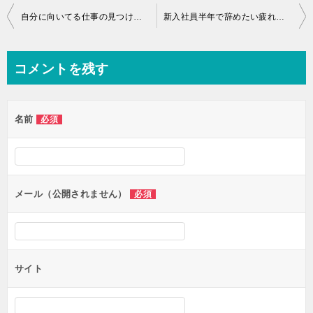
投
自分に向いてる仕事の見つけ方・探し方
新入社員半年で辞めたい疲れた！退職して転職する方法！
稿
ナ
コメントを残す
ビ
ゲ
名前
必須
ー
シ
ョ
ン
メール（公開されません）
必須
サイト