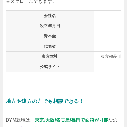
会社名
株
設立年月日
資本金
代表者
東京本社
東京都品川区大
公式サイト
地方や遠方の方でも相談できる！
DYM就職は、
東京/大阪/名古屋/福岡で面談が可能
なの