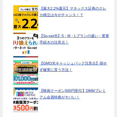
【最大2.2%還元】マネックス証券のクレ
カ積立は今がチャンス！？
【So-net光】S・M・Lプランの違い・変更
手続きの注意点！
【GMO光キャッシュバック注意点】損せ
ず確実に貰う方法！
【映画クーポン500円割引】DMMプレミ
アム会員特典がヤバい！