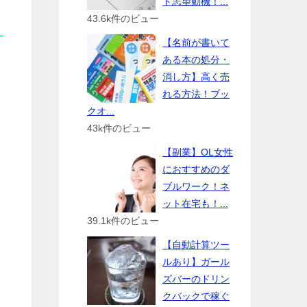
ト志望動機！...
43.6k件のビュー
【名前が書いて
ある本の処分・
消し方】高く売
れる方法！ブッ
クオ...
43k件のビュー
【副業】OL女性
におすすめのダ
ブルワーク！ネ
ット在宅も！...
39.1k件のビュー
【自動計算ツー
ルあり】ガール
ズバーのドリン
クバックで稼ぐ