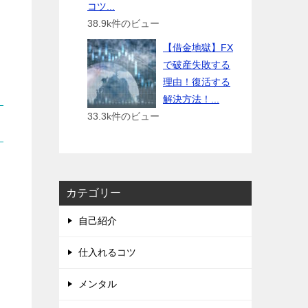
コツ...
38.9k件のビュー
【借金地獄】FX
で破産失敗する
理由！復活する
解決方法！...
33.3k件のビュー
カテゴリー
自己紹介
仕入れるコツ
メンタル