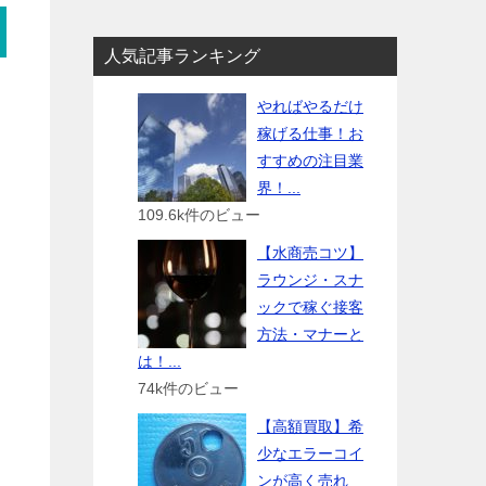
人気記事ランキング
やればやるだけ
稼げる仕事！お
すすめの注目業
界！...
109.6k件のビュー
【水商売コツ】
ラウンジ・スナ
ックで稼ぐ接客
方法・マナーと
は！...
74k件のビュー
【高額買取】希
少なエラーコイ
ンが高く売れ