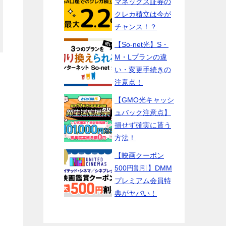
マネックス証券の
クレカ積立は今が
チャンス！？
【So-net光】S・
M・Lプランの違
い・変更手続きの
注意点！
【GMO光キャッシ
ュバック注意点】
損せず確実に貰う
方法！
【映画クーポン
500円割引】DMM
プレミアム会員特
典がヤバい！