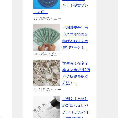
た！！硬貨プレ
ミア価...
56.7k件のビュー
【副職安全】自
宅スマホでお金
稼げるおすすめ
在宅ワーク！...
51.1k件のビュー
学生も！在宅副
業スマホで月2万
不労所得を稼ぐ
方法！...
49.1k件のビュー
【例文まとめ】
絶対落ちないパ
チンコ アルバイ