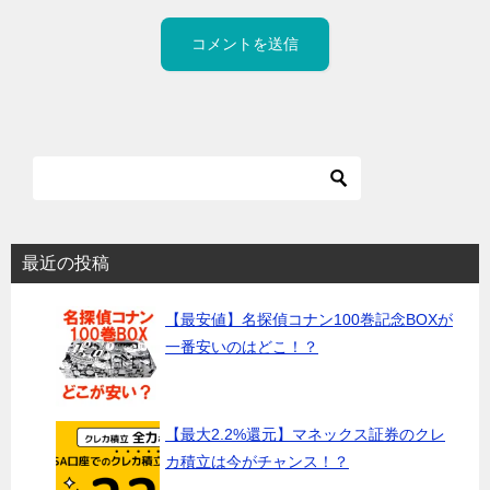
最近の投稿
【最安値】名探偵コナン100巻記念BOXが
一番安いのはどこ！？
【最大2.2%還元】マネックス証券のクレ
カ積立は今がチャンス！？