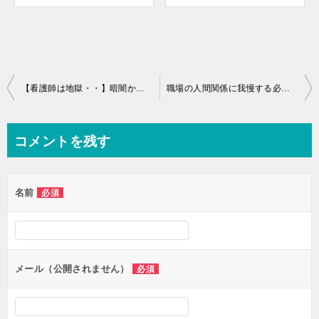
投
【看護師は地獄・・】暗闇から抜け出す唯一の方法とは！？
職場の人間関係に我慢する必要なし！ストレスを溜めるだけ！
稿
ナ
コメントを残す
ビ
ゲ
名前
必須
ー
シ
ョ
ン
メール（公開されません）
必須