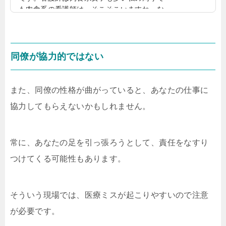
も肉食系の看護師は、そこそこいますね。な
ぜ看護師に肉食系が多いのか。夜勤もありハ
ードワーク１つはハードワークも理由にある
と思います。看護師は肉体労働だし夜勤もあ
る。体を動かす仕事だからこそ、肉食になり
同僚が協力的ではない
やすいのかも。性欲強目の肉食系看護師看護
師は夜勤もあるため、夜勤明けにムラムラす
る看護師もいますね。肉体労働もあり、性欲
また、同僚の性格が曲がっていると、あなたの仕事に
強目の看護師も少なくないかも。生命に関わ
協力してもらえないかもしれません。
る仕事看護師は命に関わる仕事なので、自然
と生命や人生を意...
常に、あなたの足を引っ張ろうとして、責任をなすり
つけてくる可能性もあります。
そういう現場では、医療ミスが起こりやすいので注意
が必要です。