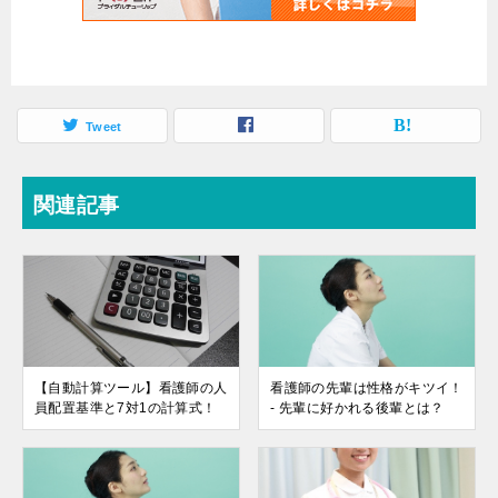
Tweet
関連記事
【自動計算ツール】看護師の人
看護師の先輩は性格がキツイ！
員配置基準と7対1の計算式！
- 先輩に好かれる後輩とは？