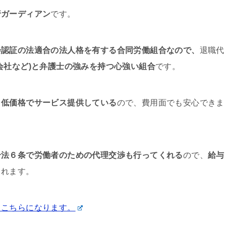
行ガーディアン
です。
会認証の法適合の法人格を有する合同労働組合なので、
退職代
会社など)と弁護士の強みを持つ心強い組合
です。
、
低価格でサービス提供している
ので、費用面でも安心できま
合法６条で労働者のための代理交渉も行ってくれる
ので、
給与
くれます。
、こちらになります。