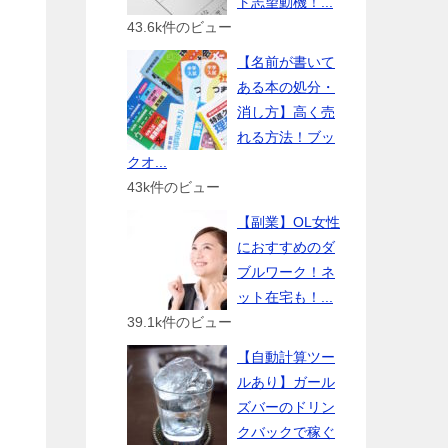
ト志望動機！...
43.6k件のビュー
【名前が書いて
ある本の処分・
消し方】高く売
れる方法！ブッ
クオ...
43k件のビュー
【副業】OL女性
におすすめのダ
ブルワーク！ネ
ット在宅も！...
39.1k件のビュー
【自動計算ツー
ルあり】ガール
ズバーのドリン
クバックで稼ぐ