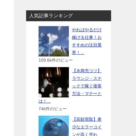
人気記事ランキング
やればやるだけ
稼げる仕事！お
すすめの注目業
界！...
109.6k件のビュー
【水商売コツ】
ラウンジ・スナ
ックで稼ぐ接客
方法・マナーと
は！...
74k件のビュー
【高額買取】希
少なエラーコイ
ンが高く売れ