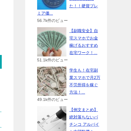
た！！硬貨プレ
ミア価...
56.7k件のビュー
【副職安全】自
宅スマホでお金
稼げるおすすめ
在宅ワーク！...
51.1k件のビュー
学生も！在宅副
業スマホで月2万
不労所得を稼ぐ
方法！...
49.1k件のビュー
【例文まとめ】
絶対落ちないパ
チンコ アルバイ