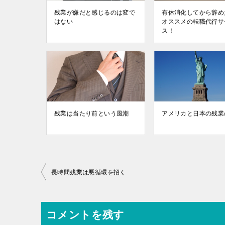
残業が嫌だと感じるのは変で
有休消化してから辞め
はない
オススメの転職代行サ
ス！
残業は当たり前という風潮
アメリカと日本の残業
投
長時間残業は悪循環を招く
稿
ナ
コメントを残す
ビ