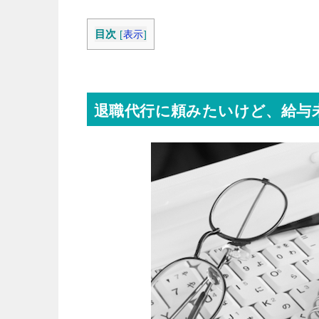
目次
[
表示
]
退職代行に頼みたいけど、給与