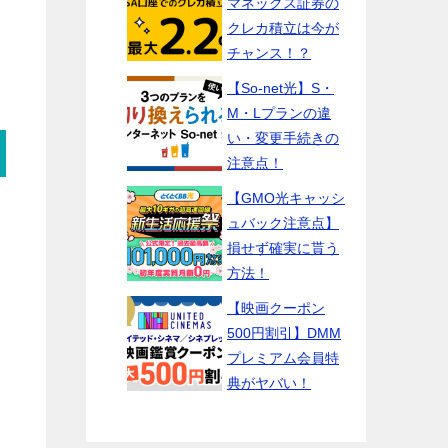
マネックス証券の
クレカ積立は今が
チャンス！？
【So-net光】S・
M・Lプランの違
い・変更手続きの
注意点！
【GMO光キャッシ
ュバック注意点】
損せず確実に貰う
方法！
【映画クーポン
500円割引】DMM
プレミアム会員特
典がヤバい！