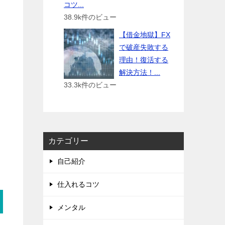
コツ...
38.9k件のビュー
【借金地獄】FX
で破産失敗する
理由！復活する
解決方法！...
33.3k件のビュー
カテゴリー
自己紹介
仕入れるコツ
メンタル