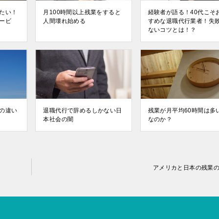
たい！
月100時間以上残業をすると
経験者が語る！40代こそ
ービ
人間壊れ始める
すめな退職代行業者！失
ないコツとは！？
の違い
退職代行で辞めるしかない日
残業が月平均60時間は多
本社会の闇
なのか？
アメリカと日本の残業