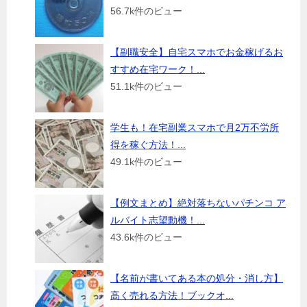
56.7k件のビュー
【副職安全】自宅スマホでお金稼げるお
すすめ在宅ワーク！...
51.1k件のビュー
学生も！在宅副業スマホで月2万不労所
得を稼ぐ方法！...
49.1k件のビュー
【例文まとめ】絶対落ちないパチンコ ア
ルバイト志望動機！...
43.6k件のビュー
【名前が書いてある本の処分・消し方】
高く売れる方法！ブックオ...