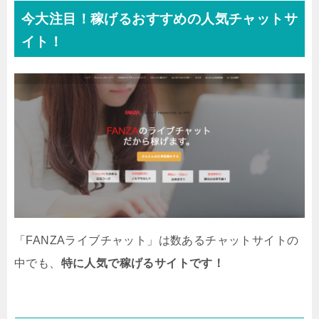
う。今こそ、OLの方も副業で稼ぐときです！自分の力でも
今大注目！稼げるおすすめの人気チャットサ
稼げるようになれば、生活もだいぶ楽になります。【保存
版】OLにオススメな本当に稼げる副業！もはや、今の時代
イト！
は普通に会社で仕事をしていても、満足に生活できる保証
はどこにもありません。政府も「老後のお金は自分たちで
貯めておくように」と注意躍起する時代です。普通に働い
ても、安心して生活できるわけではないのです。大手企業
も、副業解禁の動きが活発化し...
「FANZAライブチャット」は数あるチャットサイトの
中でも、
特に人気で稼げるサイトです！