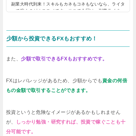
副業大時代到来！スキルもカネもコネもないなら、ライタ
ーで稼ぐのがオススメです。そこで今回は、副業ライター
にオススメの稼げるサイトをご紹介します！副業でお金を
稼ぐならばライターの仕事がいい！ライターは、決められ
たテーマに沿う記事を書いて、報酬を稼ぎます。決して難
しい仕事ではなく、普通の主婦でもライターでお金を稼い
少額から投資できるFXもおすすめ！
でいます。例えば、料理や育児、旅行など、普通のひとで
も書きやすいテーマの記事も多いのです。無職ニートでも
月40万円稼げる！ライター業は、仕事をこなせばこなすほ
また、
少額で取引できるFXもおすすめです。
ど、稼げます。実際に、ひきこ...
FXはレバレッジがあるため、少額からでも
資金の何倍
もの金額で取引することができます。
投資というと危険なイメージがあるかもしれません
が、
しっかり勉強・研究すれば、投資で稼ぐことも十
分可能です。