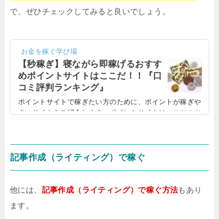
で、ぜひチェックしてみると良いでしょう。
お金を稼ぐ学び場
【秒稼ぎ】寝ながら即稼げるおすす
めポイントサイトはここだ！！『口
コミ評判ランキング』
ポイントサイトで稼ぎたい方のために、ポイントが稼ぎや
すいサイトをご紹介します。ポイントサイトは、コツコツ
作業していれば、徐々にポイントが貯まっていきます。な
るべく多くのポイントサイトを利用するのも一つの方法で
す。ポイントサイトは副業でお金を稼ぐために、ちょうど
よいです。誰でも始めるのは簡単なので、まずはさまざま
記事作成（ライティング）で稼ぐ
なポイントサイトをチェックしてみましょう！ポイントサ
イトおすすめ比較ランキングポイントサイトは、登録も無
料ですし、ゲームしたりアンケートなどに答えるだけでポ
他には、
記事作成（ライティング）で稼ぐ方法
もあり
イントがたまり、換金したり商...
ます。