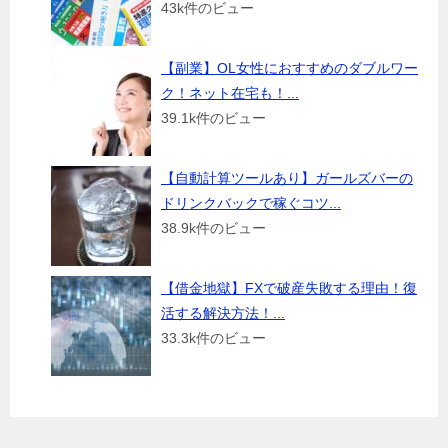
43k件のビュー
【副業】OL女性におすすめのダブルワー
ク！ネット在宅も！...
39.1k件のビュー
【自動計算ツールあり】ガールズバーの
ドリンクバックで稼ぐコツ...
38.9k件のビュー
【借金地獄】FXで破産失敗する理由！復
活する解決方法！...
33.3k件のビュー