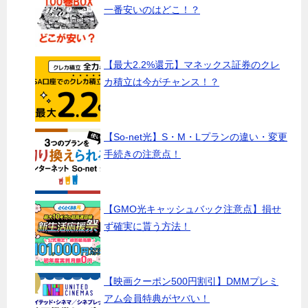
一番安いのはどこ！？
【最大2.2%還元】マネックス証券のクレ
カ積立は今がチャンス！？
【So-net光】S・M・Lプランの違い・変更
手続きの注意点！
【GMO光キャッシュバック注意点】損せ
ず確実に貰う方法！
【映画クーポン500円割引】DMMプレミ
アム会員特典がヤバい！