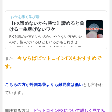
お金を稼ぐ学び場
【FX諦めないから勝つ】諦めると負
ける一生稼げないワケ
FXを諦めた方がいいのか、やらない方がいい
のか、悩んでいるひともいるかもしれませ
ん。特に、トレードで大きく損をしたひとほ
ど、諦めたくなるものです。この記事を書い
今ならばビットコインFXもおすすめで
また、
ている私もFXで100万円以上溶かした経験が
あるので、その気持ちはわかります。しか
す。
し、FXをすることを諦めてしまったら、それ
以降、FXで稼ぐことはできないでしょう。ま
た、FXは必ずしもギャンブルではなく、資産
こちらの方が外国為替よりも難易度は低い
とも言われ
を失うものではなく、稼げる投資です。FXは
諦めないトレーダーが勝てるようになる理
ています。
由！FXは、確かにトレードで失敗して、損を
することもあります。稼げ...
興味有る方は、
ビットコインFXについて詳しく見てみ