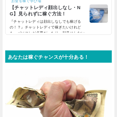
お金を稼ぐ学び場
画配信しなければいけないわけではありませ
【チャットレディ顔出しなし・N
ん。実は、声だけでもお仕事をすることがで
G】見られずに稼ぐ方法！
きます。やはり、自分の顔や体を見られるこ
『チャットレディは顔出しなしでも稼げる
とに抵抗感がある方も少なからずいるでしょ
の！？』チャットレディで稼ぎたいけれど
う。そういう方こそ、通話のみでお仕事がで
も、パソコンが必要だったり、顔見せしない
きるチャットレディがオススメなのです。実
といけないのではないか、と思うかもしれま
体験を踏まえてご紹介しますね！チャットレ
せん。でも、実はチャットレディは、パソコ
ディの仕事内容は...
ンがなくてもスマホだけで稼ぐことができる
のです。しかも、スマホでメールのやりとり
あなたは稼ぐチャンスが十分ある！
だけでもお金を稼ぐことができるので、顔や
体を見せたくないチャットレディでも気軽に
仕事を始めることができるのです。スマホチ
ャットレディはメールのみでも稼げるチャッ
トレディというとパソコンを使って、映像配
信しながら稼ぐイメー...