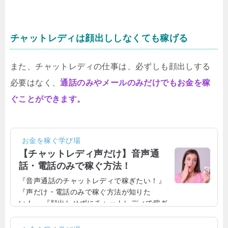
になっている方もいるはず！そこで今回は、
ポケットワークについて、詳しく見ていきた
いと思います。現在、ポケットワークで仕事
チャットレディは顔出ししなくても稼げる
をするかどうか検討している方は、ぜひ参考
にしてみると良いでしょう！ポケットワーク
メールレディの口コミ...
また、チャットレディの仕事は、必ずしも顔出しする
必要はなく、
通話のみやメールのみだけでもお金を稼
ぐことができます。
お金を稼ぐ学び場
【チャットレディ声だけ】音声通
話・電話のみで稼ぐ方法！
『音声通話のチャットレディで稼ぎたい！』
『声だけ・電話のみで稼ぐ方法が知りた
い！』 『顔出しせずにチャットレディで稼ぎ
たい！』 『声だけで稼げるチャットサイトは
どこなの？』チャットレディは、必ずしも動