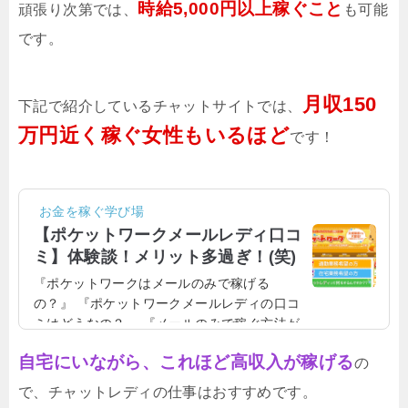
時給5,000円以上稼ぐこと
頑張り次第では、
も可能
です。
月収150
下記で紹介しているチャットサイトでは、
万円近く稼ぐ女性もいるほど
です！
お金を稼ぐ学び場
【ポケットワークメールレディ口コ
ミ】体験談！メリット多過ぎ！(笑)
『ポケットワークはメールのみで稼げる
の？』 『ポケットワークメールレディの口コ
ミはどうなの？』 『メールのみで稼ぐ方法が
知りたい！』ポケットワークは、チャット業
自宅にいながら、これほど高収入が稼げる
の
界でも非常に有名なサイトになりますが、
「本当に稼げるのか、口コミ評判はどうなの
で、チャットレディの仕事はおすすめです。
か」「危ないの？安全に稼げるの？！」と気