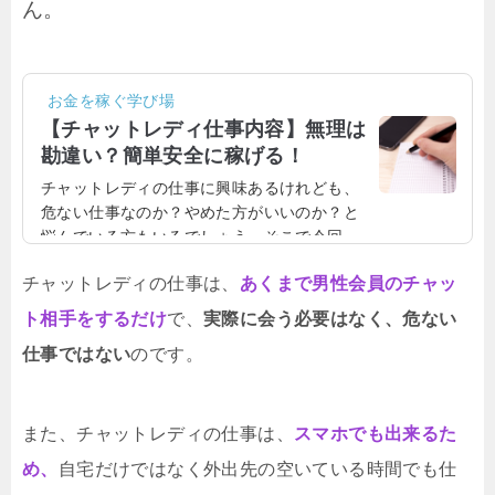
ん。
お金を稼ぐ学び場
【チャットレディ仕事内容】無理は
勘違い？簡単安全に稼げる！
チャットレディの仕事に興味あるけれども、
危ない仕事なのか？やめた方がいいのか？と
悩んでいる方もいるでしょう。そこで今回
は、チャットレディの仕事が本当の危ないの
チャットレディの仕事は、
あくまで男性会員のチャッ
か？危険なのか？について、詳しく触れてい
きたいと思います。チャットレディの仕事内
ト相手をするだけ
で、
実際に会う必要はなく、危ない
容についてまず、チャットレディの仕事が危
仕事ではない
のです。
ないかの前に、チャットレディの仕事につい
て簡単に説明したいと思います。チャットレ
ディの仕事は、男性会員のチャット相手をす
るのが主な仕事です。世の中には、お金を払
また、チャットレディの仕事は、
スマホでも出来るた
ってでも女性とチャットしたい男性は少なく
め、
自宅だけではなく外出先の空いている時間でも仕
ありません。そのよ...