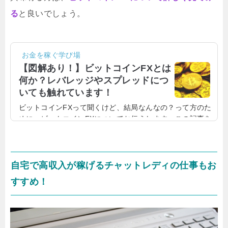
る
と良いでしょう。
お金を稼ぐ学び場
【図解あり！】ビットコインFXとは
何か？レバレッジやスプレッドにつ
いても触れています！
ビットコインFXって聞くけど、結局なんなの？って方のた
めに、ビットコインFXについてお伝えします。この記事を
読んでビットコインFXについて理解し、興味を持ってもら
えると嬉しいです。なるべく分かりやすいように、絵も入
れているので、ぜひ読んでみてください！まずはビットコ
イン現物取引について知ろう！まずは、ビットコインFXを
自宅で高収入が稼げるチャットレディの仕事もお
語る前に、ビットコインの現物取引について触れておきま
すすめ！
しょう。現物取引は簡単です。物を売り買いするのと一緒
で、ビットコインの売り買いをするわけですね。図にする
とこんな感じです。お金でビッ...