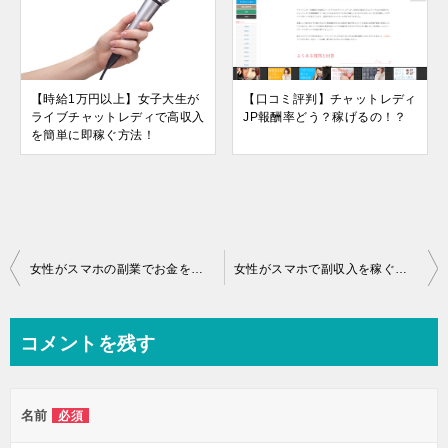
【時給1万円以上】女子大生が
【口コミ評判】チャットレディ
ライブチャットレディで高収入
JP報酬率どう？稼げるの！？
を簡単に即稼ぐ方法！
投
女性がスマホの副業でお金を稼ぐならコレ！
女性がスマホで副収入を稼ぐ方法
稿
ナ
コメントを残す
ビ
ゲ
名前
必須
ー