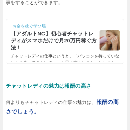
事をすることができます。
お金を稼ぐ学び場
【アダルトNG】初心者チャットレ
ディがスマホだけで月20万円稼ぐ方
法！
チャットレディの仕事というと、「パソコンを持っていな
いと仕事ができないのか」と思う方もいるかもしれませ
ん。けれども、チャットレディの仕事は、実はスマホだけ
でも行うことができます。スマホでチャットレディの仕事
ができれば、どこにいても仕事をして稼ぐことができるの
チャットレディの魅力は報酬の高さ
で、だいぶ楽ですよね。そこで、スマホでできるチャット
レディの仕事について、詳しく見ていきましょう。チャッ
トレディの仕事って何？そもそもチャットレディの仕事に
報酬の高
何よりもチャットレディの仕事の魅力は、
ついて改めて見ていきましょう。チャットレディの仕事
さでしょう。
は、チャットサイトを通して男性客...