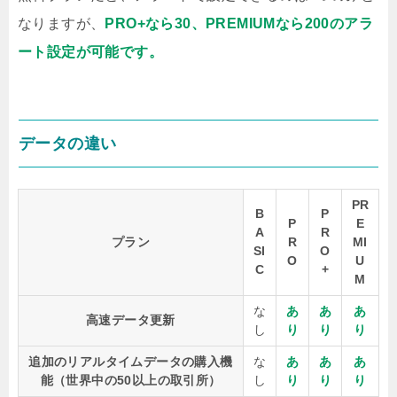
なりますが、
PRO+なら30、PREMIUMなら200のアラ
ート設定が可能です。
データの違い
PR
B
P
P
E
A
R
プラン
R
MI
SI
O
O
U
C
+
M
な
あ
あ
あ
高速データ更新
し
り
り
り
追加のリアルタイムデータの購入機
な
あ
あ
あ
能（世界中の50以上の取引所）
し
り
り
り