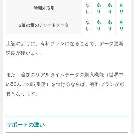
な
あ
あ
あ
時間外取引
し
り
り
り
な
あ
あ
あ
2倍の量のチャートデータ
し
り
り
り
上記のように、有料プランになることで、データ更新
速度が違います。
また、追加のリアルタイムデータの購入機能（世界中
の50以上の取引所）をつけるならば、有料プランが必
要となります。
サポートの違い