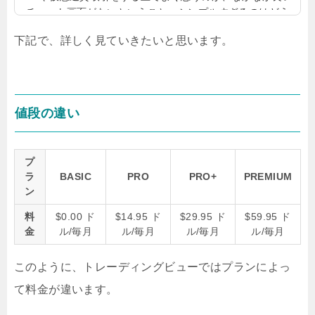
チャート画面がないということ。シンプルすぎるのはどう
もテクニカル調査に弱い部分もある。もっとがっつりチャ
下記で、詳しく見ていきたいと思います。
ートとにらめっこをしたい。けれども、無料で使えるチャ
ート画面はなかなかない。そこで紹介したいのが、trading
view（トレーディングビュー）です。tradingviewはかなり
高性能なチャート機能で、しかも無料でも使うことができ
ます。trading view（トレーディングビュー）は仮想通貨
値段の違い
以外の投資家にもおすすめ！trading view（トレーディン
グビュー）は本当に機能が充...
プ
ラ
BASIC
PRO
PRO+
PREMIUM
ン
料
$0.00 ド
$14.95 ド
$29.95 ド
$59.95 ド
金
ル/毎月
ル/毎月
ル/毎月
ル/毎月
このように、トレーディングビューではプランによっ
て料金が違います。