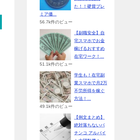
た！！硬貨プレ
ミア価...
56.7k件のビュー
【副職安全】自
宅スマホでお金
稼げるおすすめ
在宅ワーク！...
51.1k件のビュー
学生も！在宅副
業スマホで月2万
不労所得を稼ぐ
方法！...
49.1k件のビュー
【例文まとめ】
絶対落ちないパ
チンコ アルバイ