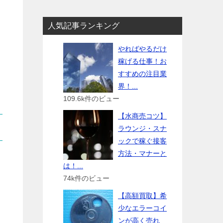
人気記事ランキング
やればやるだけ
稼げる仕事！お
すすめの注目業
界！...
109.6k件のビュー
【水商売コツ】
ラウンジ・スナ
ックで稼ぐ接客
方法・マナーと
は！...
74k件のビュー
【高額買取】希
少なエラーコイ
ンが高く売れ