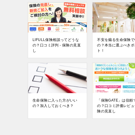
LIFULL保険相談ってどうな
不安を煽る生命保険で
の？口コミ評判 - 保険の見直
の？本当に選ぶべきポ
し
ト！
生命保険に入った方がいい
「保険GATE」は信頼
の？加入しておくべき？
の？口コミ評価レビュ
険の見直し