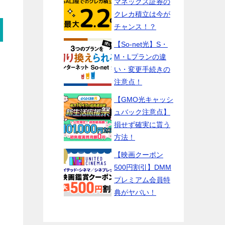
マネックス証券の
クレカ積立は今が
チャンス！？
【So-net光】S・
M・Lプランの違
い・変更手続きの
注意点！
【GMO光キャッシ
ュバック注意点】
損せず確実に貰う
方法！
【映画クーポン
500円割引】DMM
プレミアム会員特
典がヤバい！