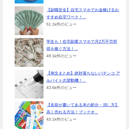
【副職安全】自宅スマホでお金稼げるお
すすめ在宅ワーク！...
51.1k件のビュー
学生も！在宅副業スマホで月2万不労所
得を稼ぐ方法！...
49.1k件のビュー
【例文まとめ】絶対落ちないパチンコ ア
ルバイト志望動機！...
43.6k件のビュー
【名前が書いてある本の処分・消し方】
高く売れる方法！ブックオ...
43.1k件のビュー