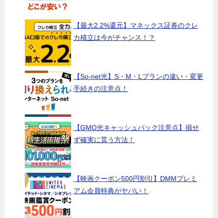
【最大2.2%還元】マネックス証券のクレ
カ積立は今がチャンス！？
【So-net光】S・M・Lプランの違い・変更
手続きの注意点！
【GMO光キャッシュバック注意点】損せ
ず確実に貰う方法！
【映画クーポン500円割引】DMMプレミ
アム会員特典がヤバい！