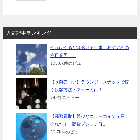
人気記事ランキング
やればやるだけ稼げる仕事！おすすめの
注目業界！...
109.6k件のビュー
【水商売コツ】ラウンジ・スナックで稼
ぐ接客方法・マナーとは！...
74k件のビュー
【高額買取】希少なエラーコインが高く
売れた！！硬貨プレミア価...
56.7k件のビュー