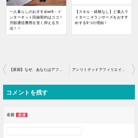
一人暮らしのおすすめwifi・イ
【スキル・経験なし】ど素人ラ
ンターネット回線契約はココ！
イターこそランサーズをおすす
月額通信費用を安く抑える方
めする9つの理由！
法！！
投
【原因】なぜ、あなたはアフィリエイトで稼げないのか？
アンリミテッドアフィリエイトで稼ぐコツをつかもう！
稿
ナ
コメントを残す
ビ
ゲ
名前
必須
ー
シ
ョ