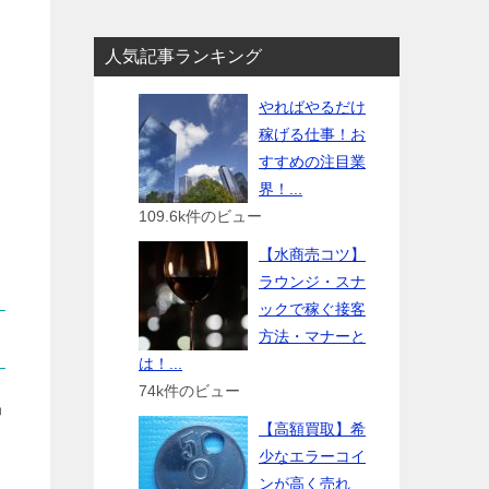
人気記事ランキング
やればやるだけ
稼げる仕事！お
すすめの注目業
界！...
109.6k件のビュー
【水商売コツ】
ラウンジ・スナ
ックで稼ぐ接客
方法・マナーと
は！...
74k件のビュー
仲
【高額買取】希
少なエラーコイ
ンが高く売れ