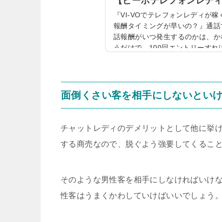
【ビーボテレフォンレデ
『VI-VOでテレフォンレディが稼
報酬タイミングが早いの？』通話
話報酬がいつ発生するのかは、か
うだけで、100回エントリーすれ
きいですよね。だからこそ、なる
サイトを利用した方がいいのです。
ーボ)ですよ！稼ぎたいテレフォ
れからテレフォンレディで稼ぐなら
面倒くさい客を相手にしないとい
チャットレディのデメリットとして他に挙
する商売なので、脱ぐよう強要してくるこ
そのような男性客を相手にしなければいけ
性客はうまくかわしていけばいいでしょう