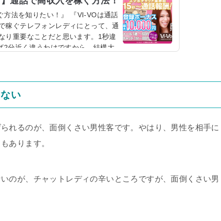
ィ】通話で高収入を稼ぐ方法！
ぐ方法を知りたい！』 『VI-VOは通話
で稼ぐテレフォンレディにとって、通
なり重要なことだと思います。1秒違
ば2分近く違うわけですから、結構大
べく通話報酬が早く発生するチャット
そこで、オススメなのが、VI-VO(ビ
ンレディはビーボがおすすめ！もしこ
ば、断然ビーボがおす...
けない
げられるのが、面倒くさい男性客です。やはり、男性を相手に
ともあります。
ないのが、チャットレディの辛いところですが、面倒くさい男
。