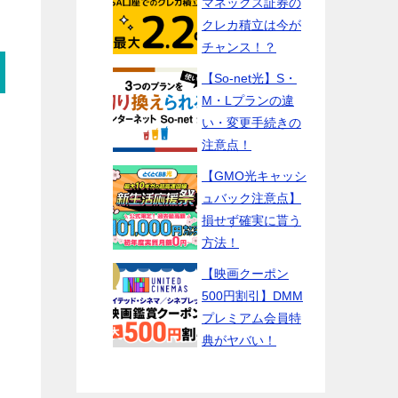
マネックス証券の
クレカ積立は今が
チャンス！？
【So-net光】S・
M・Lプランの違
い・変更手続きの
注意点！
【GMO光キャッシ
ュバック注意点】
損せず確実に貰う
方法！
【映画クーポン
500円割引】DMM
プレミアム会員特
典がヤバい！