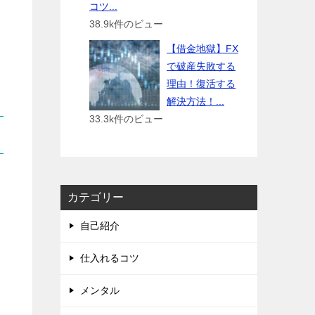
コツ...
38.9k件のビュー
【借金地獄】FX
で破産失敗する
理由！復活する
解決方法！...
33.3k件のビュー
カテゴリー
自己紹介
仕入れるコツ
メンタル