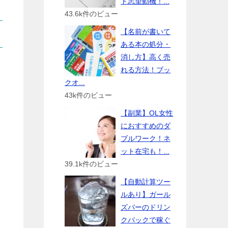
ト志望動機！...
43.6k件のビュー
【名前が書いて
ある本の処分・
消し方】高く売
れる方法！ブッ
クオ...
43k件のビュー
【副業】OL女性
におすすめのダ
ブルワーク！ネ
ット在宅も！...
39.1k件のビュー
【自動計算ツー
ルあり】ガール
ズバーのドリン
クバックで稼ぐ