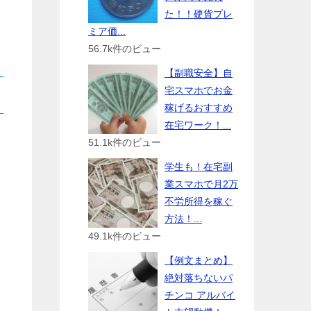
た！！硬貨プレ
ミア価...
56.7k件のビュー
【副職安全】自
宅スマホでお金
稼げるおすすめ
在宅ワーク！...
51.1k件のビュー
学生も！在宅副
業スマホで月2万
不労所得を稼ぐ
方法！...
49.1k件のビュー
【例文まとめ】
絶対落ちないパ
チンコ アルバイ