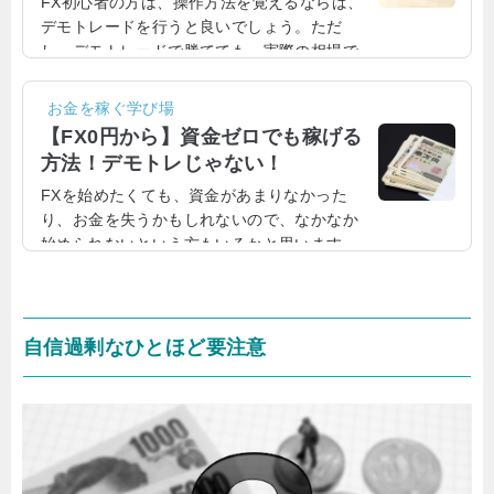
FX初心者の方は、操作方法を覚えるならば、
デモトレードを行うと良いでしょう。ただ
し、デモトレードで勝てても、実際の相場で
は必ずしも勝てるわけではないので、注意が
必要になります。FXの操作方法を学ぶなら
お金を稼ぐ学び場
ば、デモトレードが最適FXの操作方法を学ぶ
【FX0円から】資金ゼロでも稼げる
ならば、デモトレードが最適です。デモトレ
方法！デモトレじゃない！
ードといっても、実際のトレードと操作方法
FXを始めたくても、資金があまりなかった
は変わらないので、ツール操作を学ぶなら
り、お金を失うかもしれないので、なかなか
ば、デモトレードで十分でしょう。FX初心者
始められないという方もいるかと思います。
の方は、操作方法がわからないこともあると
そこで今回は、そういう方にこそおすすめ
思うので、操作方法を学ぶために、デモトレ
な、FXを無料で0円から始められる方法につい
ードを利用するのはあり...
てお伝えしたいと思います。0円からFX！資金
ゼロでも稼げる方法！『お金がないとFXは始
自信過剰なひとほど要注意
めれないのではないか？』『ある程度の資金
が必要ではないか？』FXを始めたいひとは、
そう思うかもしれません。しかし！FXは、あ
る方法を使えば、全くお金をかけずに、0円か
らトレードを始めて稼ぐことができます。資
金ゼロからでも始め...