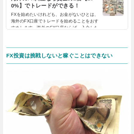
0%】でトレードができる！
FXを始めたいけれども、お金がないひとは、
海外のFX口座でトレードを始めることをおす
すめします。海外のFX口座ならば、入金した
金額の2倍で、トレードを始めることができる
のです。資金があまりないひとこそ、海外のF
X会社がおすすめ！特に、資金があまりなく、
FXを始めたい方にこそ、海外口座がおすすめ
FX投資は挑戦しないと稼ぐことはできない
です。海外のFX会社というと、怪しく聞こえ
るかもしれませんが、日本人トレーダーも多
く利用しているため、不安はありません。特
に、海外から見ても、日本人トレーダーは多
くいるため、見逃すわけにはいかないので
す。だからこそ、...