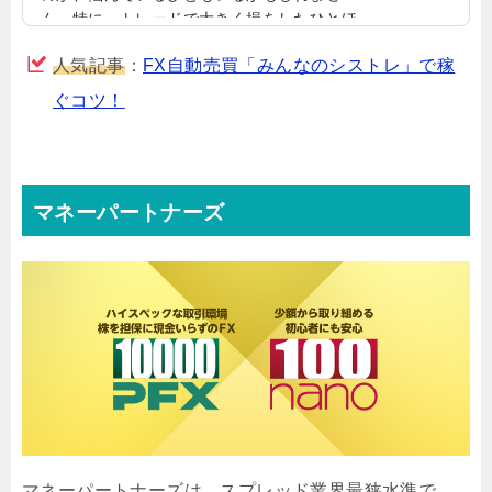
ん。特に、トレードで大きく損をしたひとほ
ど、諦めたくなるものです。この記事を書い
人気記事
：
FX自動売買「みんなのシストレ」で稼
ている私もFXで100万円以上溶かした経験が
あるので、その気持ちはわかります。しか
ぐコツ！
し、FXをすることを諦めてしまったら、それ
以降、FXで稼ぐことはできないでしょう。ま
た、FXは必ずしもギャンブルではなく、資産
を失うものではなく、稼げる投資です。FXは
マネーパートナーズ
諦めないトレーダーが勝てるようになる理
由！FXは、確かにトレードで失敗して、損を
することもあります。稼げ...
マネーパートナーズは、スプレッド業界最狭水準で、