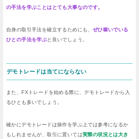
りづらいなぜラインが引けた方が良いかとい
の手法を学ぶことはとても大事なのです。
うと、ラインが引けないと、どこでエントリ
ーすれば良いのかタイミングがわかりづらい
のです。目安となる目印がないと、今がエン
自身の取引手法を確立するためにも、
ぜひ稼いでいる
トリーするときなのか、なかなか知ることが
できません。そうなると、タイミングがわか
ひとの手法を学ぶ
と良いでしょう。
らないので、どうしても負けやすくなってし
まうのです。エントリ...
デモトレードは当てにならない
また、FXトレードを始める際に、デモトレードから入
るひとも多いでしょう。
確かにデモトレードは操作を学ぶ上では参考になるか
もしれませんが、取引に置いては
実際の状況とは大き