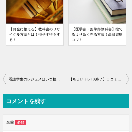
【お金に換える】教科書のリサ
【医学書・薬学部教科書】捨て
イクル方法とは！損せず得をす
るより高く売る方法！高価買取
る！
コツ！
投
看護学生のレジュメはいつ捨てるのがおすすめ？
【ちょいトレFX終了】口コミ評判・代わりのおすすめ業者！
稿
ナ
コメントを残す
ビ
ゲ
名前
必須
ー