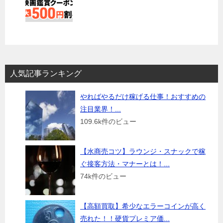
人気記事ランキング
やればやるだけ稼げる仕事！おすすめの
注目業界！...
109.6k件のビュー
【水商売コツ】ラウンジ・スナックで稼
ぐ接客方法・マナーとは！...
74k件のビュー
【高額買取】希少なエラーコインが高く
売れた！！硬貨プレミア価...