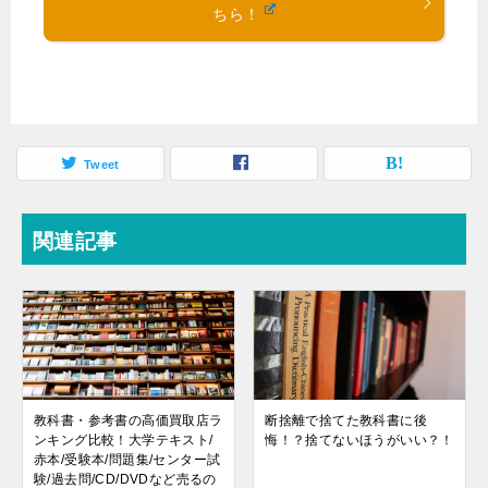
ちら！
Tweet
関連記事
教科書・参考書の高価買取店ラ
断捨離で捨てた教科書に後
ンキング比較！大学テキスト/
悔！？捨てないほうがいい？！
赤本/受験本/問題集/センター試
験/過去問/CD/DVDなど売るの