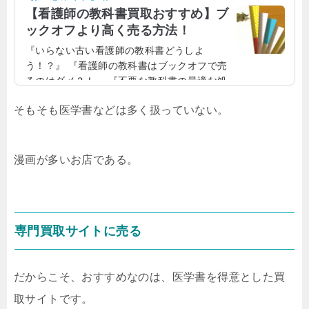
【看護師の教科書買取おすすめ】ブ
ックオフより高く売る方法！
『いらない古い看護師の教科書どうしよ
う！？』 『看護師の教科書はブックオフで売
るのはダメ？！』 『不要な教科書の最適な処
分方法が知りたい！』 『看護師の教科書買取
そもそも医学書などは多く扱っていない。
おすすめはどこなの！？』看護学校や大学を
卒業したり、看護師免許を取得すると、看護
師の教科書や参考書が要らなくなった人も少
なくないでしょう。そのような看護系の専門
漫画が多いお店である。
書、教科書は、実は高く売れるのです。どう
すれば看護系の専門書が高く売れるのか、詳
しく見ていきましょう！看護師の教科書や参
考書は需要がある！看護師の専門教科書や参
専門買取サイトに売る
考書は、結構需要...
だからこそ、おすすめなのは、医学書を得意とした買
取サイトです。