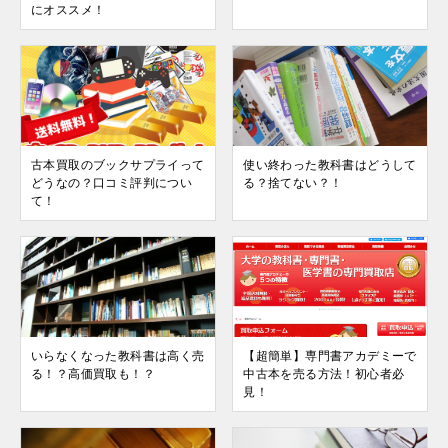
にオススメ！
古本買取のブックサプライって
使い終わった教科書はどうして
どうなの？口コミ評判につい
る？捨てない？！
て！
いらなくなった教科書は高く売
【超簡単】専門書アカデミーで
る！？高価買取も！？
中古本を売る方法！初心者必
見！