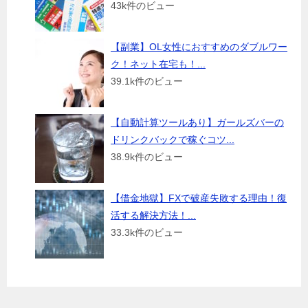
43k件のビュー
【副業】OL女性におすすめのダブルワー
ク！ネット在宅も！...
39.1k件のビュー
【自動計算ツールあり】ガールズバーの
ドリンクバックで稼ぐコツ...
38.9k件のビュー
【借金地獄】FXで破産失敗する理由！復
活する解決方法！...
33.3k件のビュー