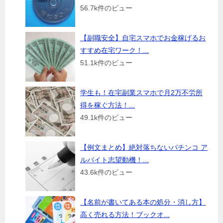
56.7k件のビュー
【副職安全】自宅スマホでお金稼げるお
すすめ在宅ワーク！...
51.1k件のビュー
学生も！在宅副業スマホで月2万不労所
得を稼ぐ方法！...
49.1k件のビュー
【例文まとめ】絶対落ちないパチンコ ア
ルバイト志望動機！...
43.6k件のビュー
【名前が書いてある本の処分・消し方】
高く売れる方法！ブックオ...