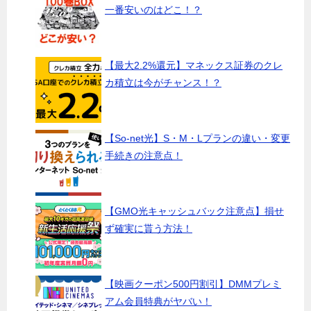
一番安いのはどこ！？
【最大2.2%還元】マネックス証券のクレ
カ積立は今がチャンス！？
【So-net光】S・M・Lプランの違い・変更
手続きの注意点！
【GMO光キャッシュバック注意点】損せ
ず確実に貰う方法！
【映画クーポン500円割引】DMMプレミ
アム会員特典がヤバい！