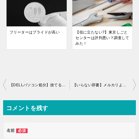
フリーターはプライドが高い
【役に立たない?】東京しごと
センターは評判悪い？調査して
みた！
投
【DELLパソコン処分】捨てるより高く売る方法！買取の注意点！
【いらない辞書】メルカリより高く売れる方法！簡単便利！
稿
ナ
コメントを残す
ビ
ゲ
名前
必須
ー