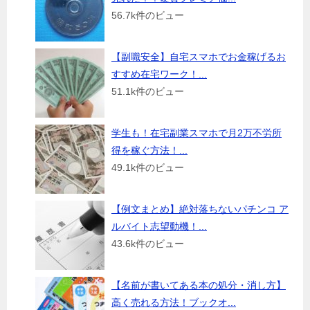
56.7k件のビュー
【副職安全】自宅スマホでお金稼げるお
すすめ在宅ワーク！...
51.1k件のビュー
学生も！在宅副業スマホで月2万不労所
得を稼ぐ方法！...
49.1k件のビュー
【例文まとめ】絶対落ちないパチンコ ア
ルバイト志望動機！...
43.6k件のビュー
【名前が書いてある本の処分・消し方】
高く売れる方法！ブックオ...