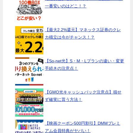
一番安いのはどこ！？
【最大2.2%還元】マネックス証券のクレ
カ積立は今がチャンス！？
【So-net光】S・M・Lプランの違い・変更
手続きの注意点！
【GMO光キャッシュバック注意点】損せ
ず確実に貰う方法！
【映画クーポン500円割引】DMMプレミ
アム会員特典がヤバい！