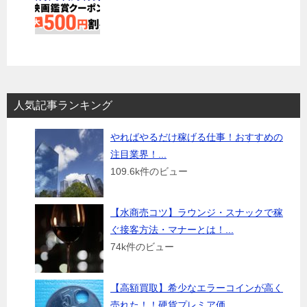
人気記事ランキング
やればやるだけ稼げる仕事！おすすめの
注目業界！...
109.6k件のビュー
【水商売コツ】ラウンジ・スナックで稼
ぐ接客方法・マナーとは！...
74k件のビュー
【高額買取】希少なエラーコインが高く
売れた！！硬貨プレミア価...