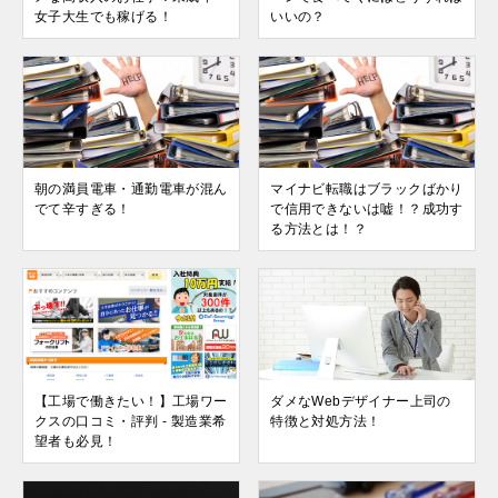
女子大生でも稼げる！
いいの？
朝の満員電車・通勤電車が混ん
マイナビ転職はブラックばかり
でて辛すぎる！
で信用できないは嘘！？成功す
る方法とは！？
【工場で働きたい！】工場ワー
ダメなWebデザイナー上司の
クスの口コミ・評判 - 製造業希
特徴と対処方法！
望者も必見！