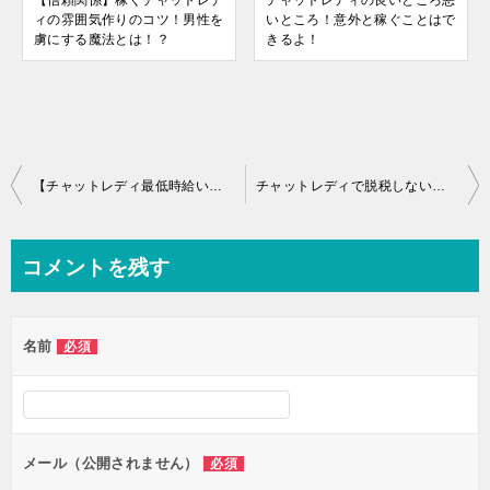
【信頼関係】稼ぐチャットレデ
チャットレディの良いところ悪
ィの雰囲気作りのコツ！男性を
いところ！意外と稼ぐことはで
虜にする魔法とは！？
きるよ！
投
【チャットレディ最低時給いくら？】おすすめサイト！
チャットレディで脱税しないために
稿
ナ
コメントを残す
ビ
ゲ
名前
必須
ー
シ
ョ
ン
メール（公開されません）
必須