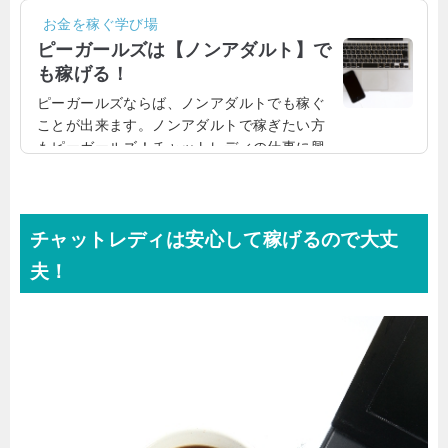
お金を稼ぐ学び場
ピーガールズは【ノンアダルト】で
も稼げる！
ピーガールズならば、ノンアダルトでも稼ぐ
ことが出来ます。ノンアダルトで稼ぎたい方
もピーガールズ！チャットレディの仕事に興
味あるけれども、体を見せたり、アダルトが
嫌な方もいますよね。その点も安心してくだ
さい。ピーガールズならば、ノンアダルトで
も仕事が出来ますよ！【PR】「P-girls」の公
チャットレディは安心して稼げるので大丈
式サイトはこちら！ピーガールズで普通に会
夫！
話するだけ！ピーガールズならば、アダルト
ではなくても、普通に会話するだけでも稼げ
ます。ピーガールズのお客さんは質も良いの
で、アダルト強要されることなく、たのしく
かいわするだけせ...