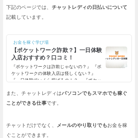
下記のページでは、
チャットレディの日払いについて
記載しています。
お金を稼ぐ学び場
【ポケットワーク詐欺？】一日体験
入店おすすめ？口コミ！
『ポケットワークは詐欺じゃないの？』 『ポ
ケットワークの体験入店は怪しくない？』
『一日体験でいくら稼げるの！？』 『ポケッ
トワークの日払いで稼ぎたい！』ポケットワ
また、チャットレディは
パソコンでもスマホでも稼ぐ
ークは詐欺なのか？体験入店は怪しくないの
か？気になる方もいるでしょう。そこで今回
ことができる仕事
です。
は、ポケットワークの体験入店などについ
て、詳しくご紹介しますね！お金が欲しいか
らチャットレディの仕事をしてみたい、けれ
チャットだけでなく、
メールのやり取りでも
お金を稼
ども自分に合う仕事か不安、という方もいる
でしょう。そんなときこそ、チャットレディ
ぐことができます。