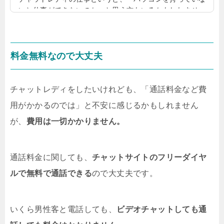
いと仕事ができないのか」と思う方もいるかもしれませ
ん。けれども、チャットレディの仕事は、実はスマホだけ
でも行うことができます。スマホでチャットレディの仕事
ができれば、どこにいても仕事をして稼ぐことができるの
で、だいぶ楽ですよね。そこで、スマホでできるチャット
料金無料なので大丈夫
レディの仕事について、詳しく見ていきましょう。チャッ
トレディの仕事って何？そもそもチャットレディの仕事に
ついて改めて見ていきましょう。チャットレディの仕事
チャットレディをしたいけれども、「通話料金など費
は、チャットサイトを通して男性客...
用がかかるのでは」と不安に感じるかもしれません
が、
費用は一切かかりません。
通話料金に関しても、
チャットサイトのフリーダイヤ
ルで無料で通話できる
ので大丈夫です。
いくら男性客と電話しても、
ビデオチャットしても通