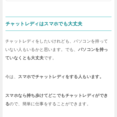
といけないのではないか、と思うかもしれま
せん。でも、実はチャットレディは、パソコ
ンがなくてもスマホだけで稼ぐことができる
のです。しかも、スマホでメールのやりとり
チャットレディはスマホでも大丈夫
だけでもお金を稼ぐことができるので、顔や
体を見せたくないチャットレディでも気軽に
仕事を始めることができるのです。スマホチ
チャットレディをしたいけれども、パソコンを持って
ャットレディはメールのみでも稼げるチャッ
いない人もいるかと思います。でも、
パソコンを持っ
トレディというとパソコンを使って、映像配
信しながら稼ぐイメー...
ていなくとも大丈夫
です。
今は、
スマホでチャットレディをする人もいます。
スマホなら持ち歩けてどこでもチャットレディができ
る
ので、簡単に仕事をすることができます。