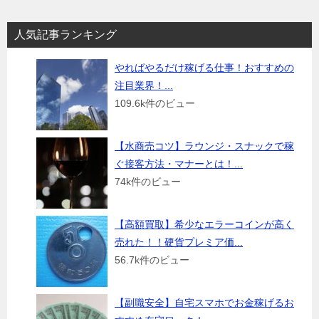
人気記事ランキング
やればやるだけ稼げる仕事！おすすめの
注目業界！...
109.6k件のビュー
【水商売コツ】ラウンジ・スナックで稼
ぐ接客方法・マナーとは！...
74k件のビュー
【高額買取】希少なエラーコインが高く
売れた！！硬貨プレミア価...
56.7k件のビュー
【副職安全】自宅スマホでお金稼げるお