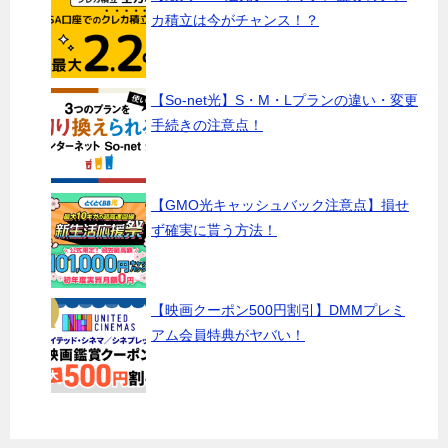
カ積立は今がチャンス！？
【So-net光】S・M・Lプランの違い・変更
手続きの注意点！
【GMO光キャッシュバック注意点】損せ
ず確実に貰う方法！
【映画クーポン500円割引】DMMプレミ
アム会員特典がヤバい！