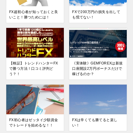
FX超初心者が知っておくと良
FXで200万円の損失を出して
いこと！勝つためには！
も慌てない！
【検証】トレンドハンターFX
《実体験》GEMFOREXは新規
で勝つ方法！口コミ評判ど
口座開設2万円ボーナスだけで
う？！
稼げるのか？
FX初心者はゼッタイ少額資金
FXは辛くても勝てると楽し
でトレードを始めるな！！
い！