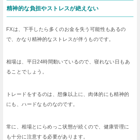
行うことなのです。生活費や将来確実に使う
精神的な負担やストレスが絶えない
予定があるお金で取引しようとすると、精神
的に余裕がなくなり、トレードにも悪影響を
及ぼします。FX投資で利益を上げるために
FXは、下手したら多くのお金を失う可能性もあるの
は、余剰資金で、精神的に余裕を持って、取
で、かなり精神的なストレスが伴うものです。
引を行うことが大切...
相場は、平日24時間動いているので、寝れない日もあ
ることでしょう。
トレードをするのは、想像以上に、肉体的にも精神的
にも、ハードなものなのです。
常に、相場とにらめっこ状態が続くので、健康管理に
も十分に注意する必要があります。