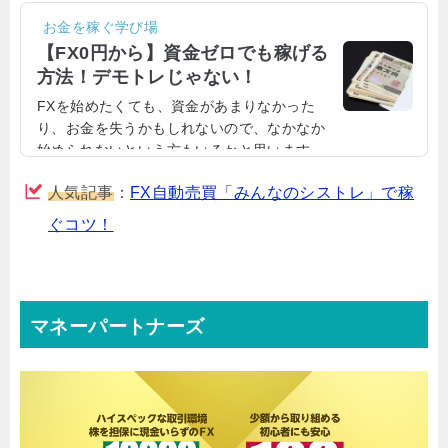
お金を稼ぐ学び場
【FX0円から】資金ゼロでも稼げる
方法！デモトレじゃない！
FXを始めたくても、資金があまりなかった
り、お金を失うかもしれないので、なかなか
始められないという方もいるかと思います。
そこで今回は、そういう方にこそおすすめ
人気記事
：
FX自動売買「みんなのシストレ」で稼
な、FXを無料で0円から始められる方法につい
てお伝えしたいと思います。0円からFX！資金
ぐコツ！
ゼロでも稼げる方法！『お金がないとFXは始
めれないのではないか？』『ある程度の資金
が必要ではないか？』FXを始めたいひとは、
そう思うかもしれません。しかし！FXは、あ
マネーパートナーズ
る方法を使えば、全くお金をかけずに、0円か
らトレードを始めて稼ぐことができます。資
金ゼロからでも始め...