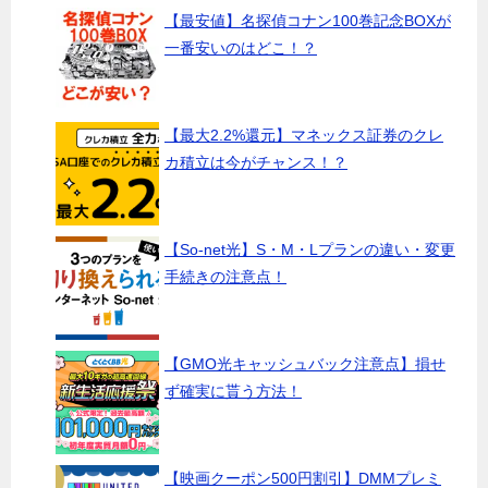
【最安値】名探偵コナン100巻記念BOXが
一番安いのはどこ！？
【最大2.2%還元】マネックス証券のクレ
カ積立は今がチャンス！？
【So-net光】S・M・Lプランの違い・変更
手続きの注意点！
【GMO光キャッシュバック注意点】損せ
ず確実に貰う方法！
【映画クーポン500円割引】DMMプレミ