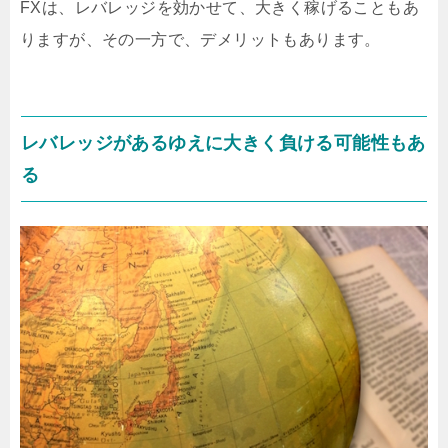
FXは、レバレッジを効かせて、大きく稼げることもあ
です。なぜ大きく稼ぐのではなく、コツコツ
稼ぐことが大切なのか、下記で詳しく見てい
りますが、その一方で、デメリットもあります。
きたいと思います。FXでちょこちょこ稼ぐ方
が良い理由FXは大きく稼ごうとするよりも、
ちょこちょこ稼ぐ方がおすすめです。なぜ、
ちょこちょこ稼ぐ方がいいのか、下記で見て
レバレッジがあるゆえに大きく負ける可能性もあ
いきましょう。大きく稼ごうとするほど、大
きく負けやすいもし、100%勝てるのならば、
る
大きく稼ごうとする...