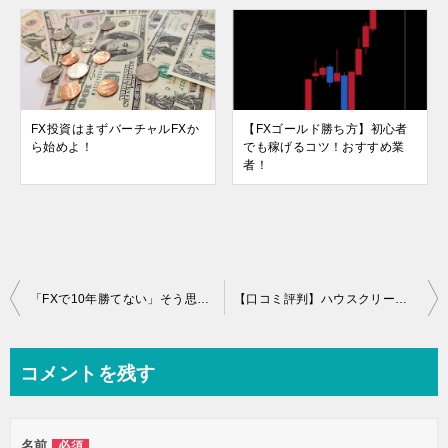
FX投資はまずバーチャルFXか
【FXゴールド勝ち方】初心者
ら始めよ！
でも稼げるコツ！おすすめ業
者！
投
「FXで10年勝てない」そう思う原因と対策方法！
【口コミ評判】ハウスクリーニングのオン使ってみた感想！
稿
ナ
コメントを残す
ビ
ゲ
名前
必須