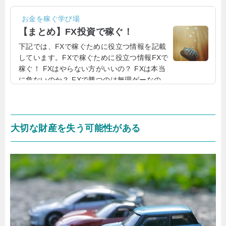
お金を稼ぐ学び場
【まとめ】FX投資で稼ぐ！
下記では、FXで稼ぐために役立つ情報を記載
しています。FXで稼ぐために役立つ情報FXで
稼ぐ！ FXはやらない方がいいの？ FXは本当
に危ないのか？ FXで勝つのは無理ゲーなの
か？ なぜポジると逆方向に行くのか？ なぜFX
で負け続けるのか？ FXは値ごろ感だけで勝つ
のは難しい FXは神頼みすると負けやすい FX
でムカつく気持ちもわかります 変な力みがあ
大切な財産を失う可能性がある
ると負けやすい FXは辛い経験を乗り越えてこ
そ稼ぐことができる FXで養分にならないため
には？ 相場には騙しが存在する FXはタイミン
グも大切 FXは波乗りに...