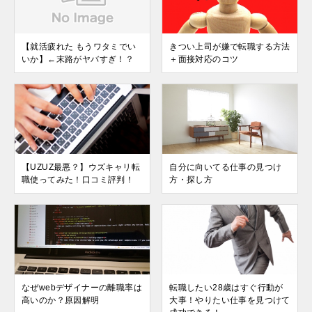
【就活疲れた もうワタミでい
きつい上司が嫌で転職する方法
いか】←末路がヤバすぎ！？
＋面接対応のコツ
【UZUZ最悪？】ウズキャリ転
自分に向いてる仕事の見つけ
職使ってみた！口コミ評判！
方・探し方
なぜwebデザイナーの離職率は
転職したい28歳はすぐ行動が
高いのか？原因解明
大事！やりたい仕事を見つけて