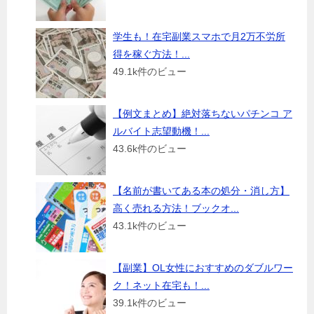
学生も！在宅副業スマホで月2万不労所
得を稼ぐ方法！...
49.1k件のビュー
【例文まとめ】絶対落ちないパチンコ ア
ルバイト志望動機！...
43.6k件のビュー
【名前が書いてある本の処分・消し方】
高く売れる方法！ブックオ...
43.1k件のビュー
【副業】OL女性におすすめのダブルワー
ク！ネット在宅も！...
39.1k件のビュー