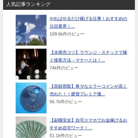
人気記事ランキング
やればやるだけ稼げる仕事！おすすめの
注目業界！...
109.6k件のビュー
【水商売コツ】ラウンジ・スナックで稼
ぐ接客方法・マナーとは！...
74k件のビュー
【高額買取】希少なエラーコインが高く
売れた！！硬貨プレミア価...
56.7k件のビュー
【副職安全】自宅スマホでお金稼げるお
すすめ在宅ワーク！...
51.1k件のビュー