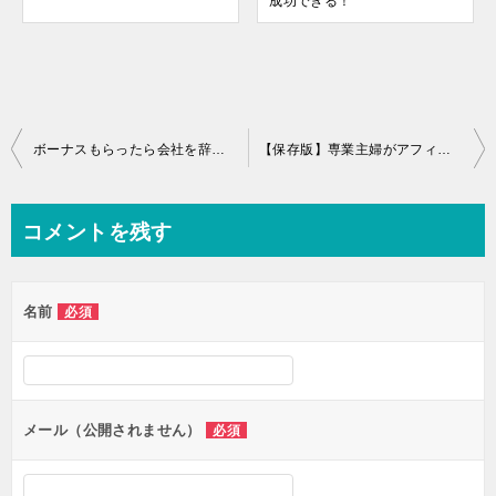
成功できる！
投
ボーナスもらったら会社を辞めたい！
【保存版】専業主婦がアフィリエイト稼ぐために絶対購入すべき教材/ツールはこれ！
稿
ナ
コメントを残す
ビ
ゲ
名前
必須
ー
シ
ョ
ン
メール（公開されません）
必須