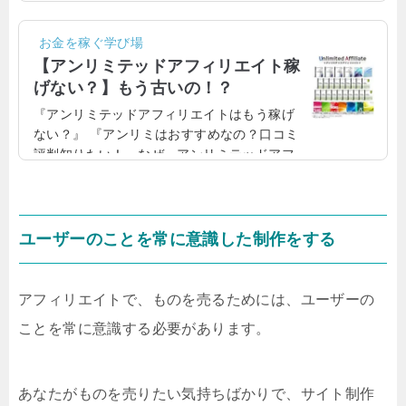
イトで稼げるようになるためには、相当な時
間と努力が必要になります。少しでも効率良
お金を稼ぐ学び場
く作業を行い、アフィリエイトで稼げるよう
【アンリミテッドアフィリエイト稼
になりたいならば、賢威はぜひ持っておくと
げない？】もう古いの！？
いいでしょう。賢威を購入しようか迷ってい
『アンリミテッドアフィリエイトはもう稼げ
るひともいるかもしれませんが、私は賢威を
ない？』 『アンリミはおすすめなの？口コミ
購入して、購入代金以上に稼げるようになり
評判知りたい！』なぜ、アンリミテッドアフ
ました。本気で賢威を利用すれば、すぐに購
ィリエイト（Unlimited-Affiliate）がオススメ
入代金はペイできるくらい稼ぐことができま
なのか、詳しく説明していきたいと思いま
す。賢威の公式サ...
す。これからアフィリエイトで稼ぎたい方、
まだ稼げていない方は、アンリミをぜひチェ
ユーザーのことを常に意識した制作をする
ックしてみるといいでしょう。アンリミテッ
ドアフィリエイトもう稼げない？まだ稼げ
る？！アンリミテッドアフィリエイトはもう
アフィリエイトで、ものを売るためには、ユーザーの
稼げないわけではありません。今でも、まだ
ことを常に意識する必要があります。
まだ稼ぐことができます。実際に、アンリミ
で稼いでいる方は...
あなたがものを売りたい気持ちばかりで、サイト制作