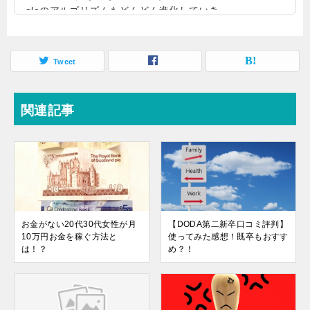
gleのアルゴリズムもどんどん進化していき、
自分のサイトを作って検索しても、簡単に上
位表示されるわけではありません。しかし、
だからといってアフィリエイトが終わったと
Tweet
決めつけるのは、まだ早いような気がしま
す。アフィリエイトは実は終わっていない以
前に比べて、Googleのアルゴリズムの進化
関連記事
し、またライバルも増えているので、アフィ
リエイト活動をしても簡単に稼げなくなった
ことは確かです。しかし、そうは言っても、
絶対に稼げないわけ...
お金がない20代30代女性が月
【DODA第二新卒口コミ評判】
10万円お金を稼ぐ方法と
使ってみた感想！既卒もおすす
は！？
め？！