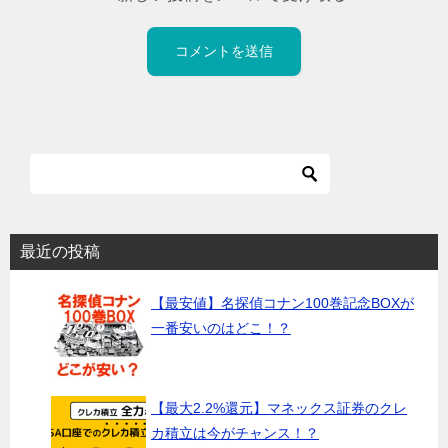
最近の投稿
【最安値】名探偵コナン100巻記念BOXが
一番安いのはどこ！？
【最大2.2%還元】マネックス証券のクレ
カ積立は今がチャンス！？