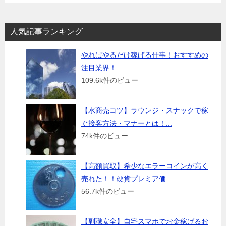
人気記事ランキング
やればやるだけ稼げる仕事！おすすめの
注目業界！...
109.6k件のビュー
【水商売コツ】ラウンジ・スナックで稼
ぐ接客方法・マナーとは！...
74k件のビュー
【高額買取】希少なエラーコインが高く
売れた！！硬貨プレミア価...
56.7k件のビュー
【副職安全】自宅スマホでお金稼げるお