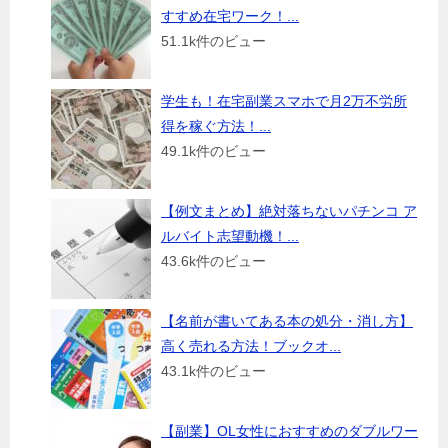
すすめ在宅ワーク！...
51.1k件のビュー
学生も！在宅副業スマホで月2万不労所
得を稼ぐ方法！...
49.1k件のビュー
【例文まとめ】絶対落ちないパチンコ ア
ルバイト志望動機！...
43.6k件のビュー
【名前が書いてある本の処分・消し方】
高く売れる方法！ブックオ...
43.1k件のビュー
【副業】OL女性におすすめのダブルワー