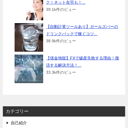
ク！ネット在宅も！...
39.1k件のビュー
【自動計算ツールあり】ガールズバーの
ドリンクバックで稼ぐコツ...
38.9k件のビュー
【借金地獄】FXで破産失敗する理由！復
活する解決方法！...
33.3k件のビュー
カテゴリー
自己紹介