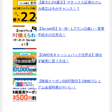
【最大2.2%還元】マネックス証券のクレ
カ積立は今がチャンス！？
【So-net光】S・M・Lプランの違い・変更
手続きの注意点！
【GMO光キャッシュバック注意点】損せ
ず確実に貰う方法！
【映画クーポン500円割引】DMMプレミ
アム会員特典がヤバい！