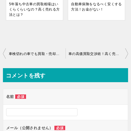
5年落ち中古車の買取相場はい
自動車保険をなるべく安くする
くらくらいなの？高く売れる方
方法！お金がない！
法とは？
投
車検切れの車でも買取・売却は十分可能！売るタイミング・高く売る方法とは！
車の高価買取交渉術！高く売れる方法とは？！損しないコツ！
稿
ナ
コメントを残す
ビ
ゲ
名前
必須
ー
シ
ョ
ン
メール（公開されません）
必須