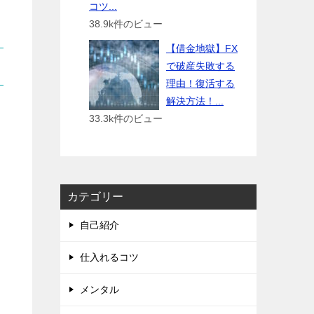
コツ...
38.9k件のビュー
【借金地獄】FX
で破産失敗する
理由！復活する
解決方法！...
33.3k件のビュー
カテゴリー
自己紹介
仕入れるコツ
メンタル