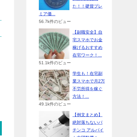
た！！硬貨プレ
ミア価...
56.7k件のビュー
【副職安全】自
宅スマホでお金
稼げるおすすめ
在宅ワーク！...
51.1k件のビュー
学生も！在宅副
業スマホで月2万
不労所得を稼ぐ
方法！...
49.1k件のビュー
【例文まとめ】
絶対落ちないパ
チンコ アルバイ