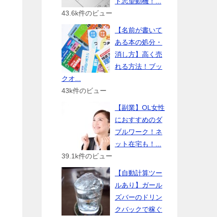
ト志望動機！...
43.6k件のビュー
【名前が書いて
ある本の処分・
消し方】高く売
れる方法！ブッ
クオ...
43k件のビュー
【副業】OL女性
におすすめのダ
ブルワーク！ネ
ット在宅も！...
39.1k件のビュー
【自動計算ツー
ルあり】ガール
ズバーのドリン
クバックで稼ぐ