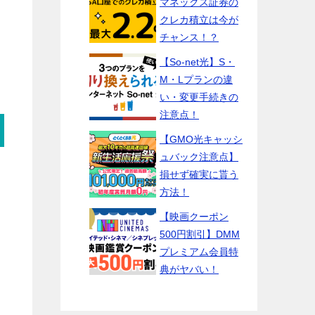
マネックス証券の
クレカ積立は今が
チャンス！？
【So-net光】S・
M・Lプランの違
い・変更手続きの
注意点！
【GMO光キャッシ
ュバック注意点】
損せず確実に貰う
方法！
【映画クーポン
500円割引】DMM
プレミアム会員特
典がヤバい！