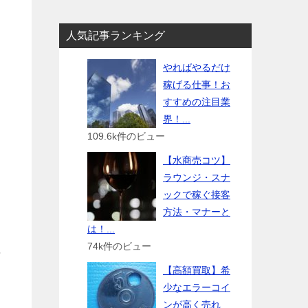
人気記事ランキング
やればやるだけ
稼げる仕事！お
すすめの注目業
界！...
109.6k件のビュー
【水商売コツ】
ラウンジ・スナ
ックで稼ぐ接客
方法・マナーと
は！...
74k件のビュー
言
【高額買取】希
少なエラーコイ
ンが高く売れ