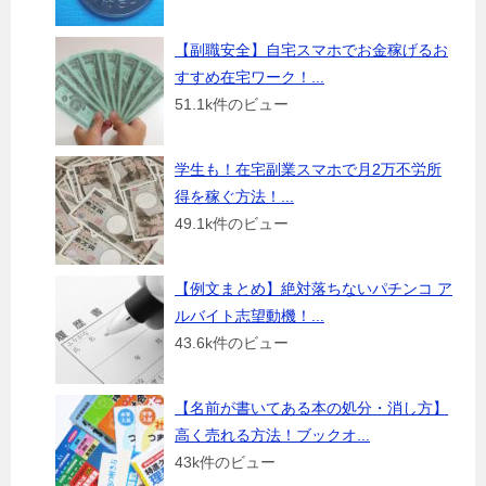
【副職安全】自宅スマホでお金稼げるお
すすめ在宅ワーク！...
51.1k件のビュー
学生も！在宅副業スマホで月2万不労所
得を稼ぐ方法！...
49.1k件のビュー
【例文まとめ】絶対落ちないパチンコ ア
ルバイト志望動機！...
43.6k件のビュー
【名前が書いてある本の処分・消し方】
高く売れる方法！ブックオ...
43k件のビュー