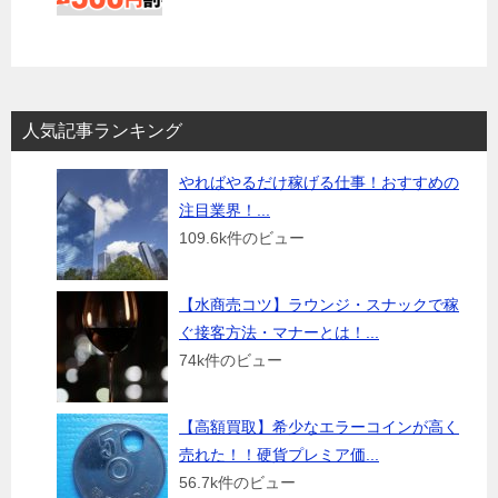
人気記事ランキング
やればやるだけ稼げる仕事！おすすめの
注目業界！...
109.6k件のビュー
【水商売コツ】ラウンジ・スナックで稼
ぐ接客方法・マナーとは！...
74k件のビュー
【高額買取】希少なエラーコインが高く
売れた！！硬貨プレミア価...
56.7k件のビュー