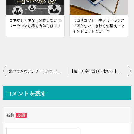
コネなしカネなしの食えないフ
【成功コツ】一生フリーランス
リーランスが稼ぐ方法とは？！
で困らない生き抜く心構え・マ
インドセットとは！？
投
集中できないフリーランスは環境や意識を変えよう！
【第二新卒は逃げ？甘い？】←コレに騙されず転職成功する方法！
稿
ナ
コメントを残す
ビ
ゲ
名前
必須
ー
シ