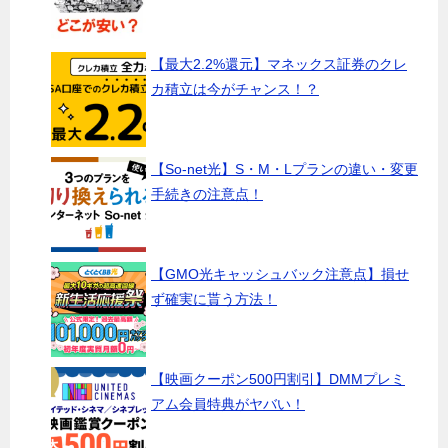
【最大2.2%還元】マネックス証券のクレ
カ積立は今がチャンス！？
【So-net光】S・M・Lプランの違い・変更
手続きの注意点！
【GMO光キャッシュバック注意点】損せ
ず確実に貰う方法！
【映画クーポン500円割引】DMMプレミ
アム会員特典がヤバい！