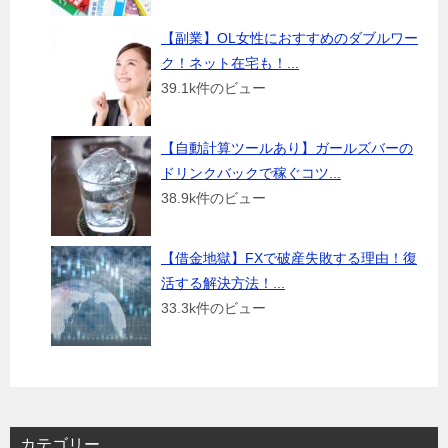
【副業】OL女性におすすめのダブルワー
ク！ネット在宅も！...
39.1k件のビュー
【自動計算ツールあり】ガールズバーの
ドリンクバックで稼ぐコツ...
38.9k件のビュー
【借金地獄】FXで破産失敗する理由！復
活する解決方法！...
33.3k件のビュー
カテゴリー