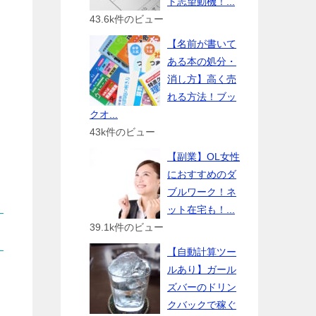
ト志望動機！...
43.6k件のビュー
【名前が書いて
ある本の処分・
消し方】高く売
れる方法！ブッ
クオ...
43k件のビュー
【副業】OL女性
におすすめのダ
ブルワーク！ネ
ット在宅も！...
39.1k件のビュー
【自動計算ツー
ルあり】ガール
ズバーのドリン
クバックで稼ぐ