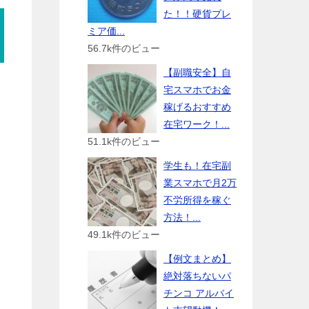
た！！硬貨プレ
ミア価...
56.7k件のビュー
【副職安全】自
宅スマホでお金
稼げるおすすめ
在宅ワーク！...
51.1k件のビュー
学生も！在宅副
業スマホで月2万
不労所得を稼ぐ
方法！...
49.1k件のビュー
【例文まとめ】
絶対落ちないパ
チンコ アルバイ