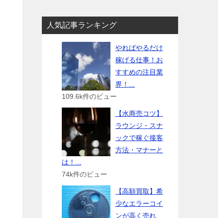
人気記事ランキング
やればやるだけ
稼げる仕事！お
すすめの注目業
界！...
109.6k件のビュー
【水商売コツ】
ラウンジ・スナ
ックで稼ぐ接客
方法・マナーと
は！...
74k件のビュー
【高額買取】希
少なエラーコイ
ンが高く売れ