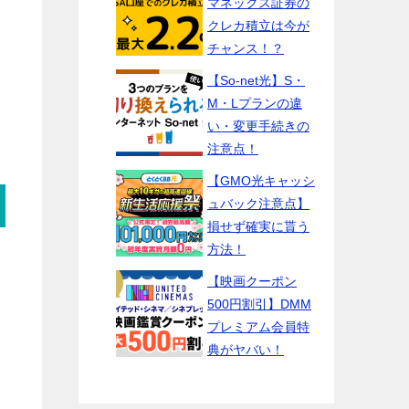
マネックス証券の
クレカ積立は今が
チャンス！？
【So-net光】S・
M・Lプランの違
い・変更手続きの
注意点！
【GMO光キャッシ
ュバック注意点】
損せず確実に貰う
方法！
【映画クーポン
500円割引】DMM
プレミアム会員特
典がヤバい！