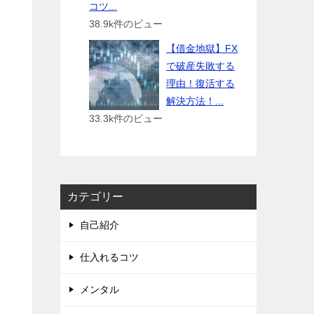
コツ...
38.9k件のビュー
【借金地獄】FX
で破産失敗する
理由！復活する
解決方法！...
33.3k件のビュー
カテゴリー
自己紹介
仕入れるコツ
メンタル