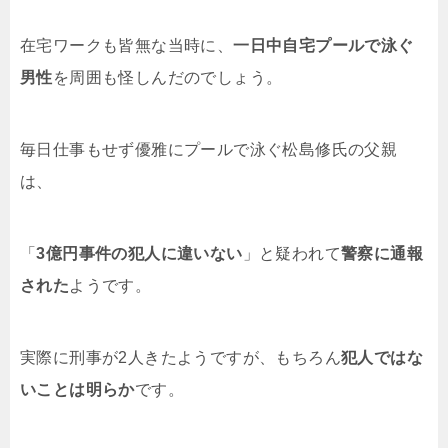
在宅ワークも皆無な当時に、
一日中自宅プールで泳ぐ
男性
を周囲も怪しんだのでしょう。
毎日仕事もせず優雅にプールで泳ぐ松島修氏の父親
は、
「
3億円事件の犯人に違いない
」と疑われて
警察に通報
された
ようです。
実際に刑事が2人きたようですが、もちろん
犯人ではな
いことは明らか
です。