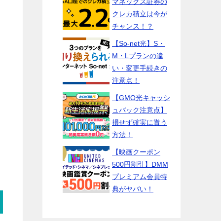
マネックス証券の
クレカ積立は今が
チャンス！？
【So-net光】S・
M・Lプランの違
い・変更手続きの
注意点！
【GMO光キャッシ
ュバック注意点】
損せず確実に貰う
方法！
【映画クーポン
500円割引】DMM
プレミアム会員特
典がヤバい！