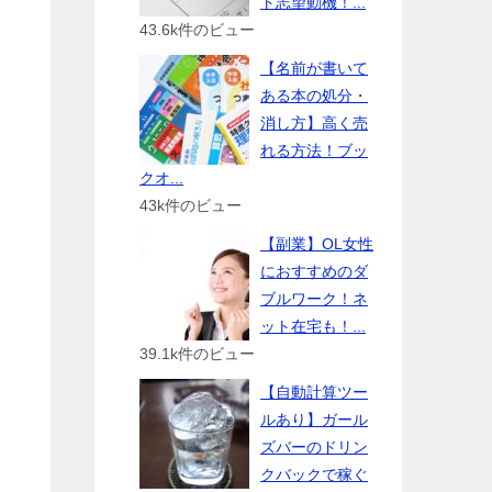
ト志望動機！...
43.6k件のビュー
【名前が書いて
ある本の処分・
消し方】高く売
れる方法！ブッ
クオ...
43k件のビュー
【副業】OL女性
におすすめのダ
ブルワーク！ネ
ット在宅も！...
39.1k件のビュー
【自動計算ツー
ルあり】ガール
ズバーのドリン
クバックで稼ぐ