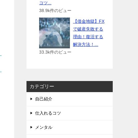
コツ...
38.9k件のビュー
【借金地獄】FX
で破産失敗する
理由！復活する
解決方法！...
33.3k件のビュー
カテゴリー
自己紹介
仕入れるコツ
メンタル