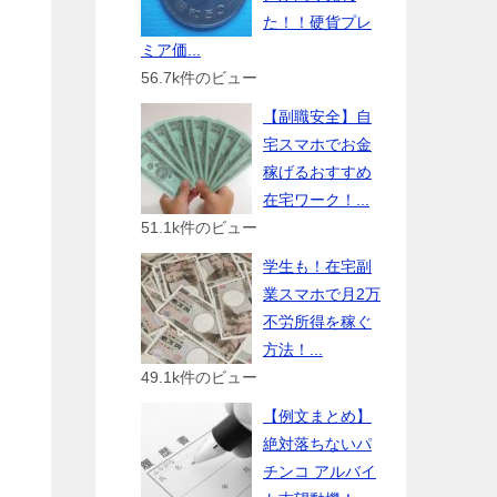
た！！硬貨プレ
ミア価...
56.7k件のビュー
【副職安全】自
宅スマホでお金
稼げるおすすめ
在宅ワーク！...
51.1k件のビュー
学生も！在宅副
業スマホで月2万
不労所得を稼ぐ
方法！...
49.1k件のビュー
【例文まとめ】
絶対落ちないパ
チンコ アルバイ