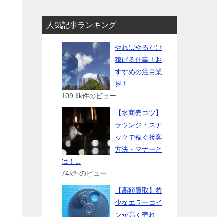
人気記事ランキング
やればやるだけ
稼げる仕事！お
すすめの注目業
界！...
109.6k件のビュー
【水商売コツ】
ラウンジ・スナ
ックで稼ぐ接客
方法・マナーと
は！...
74k件のビュー
【高額買取】希
少なエラーコイ
ンが高く売れ