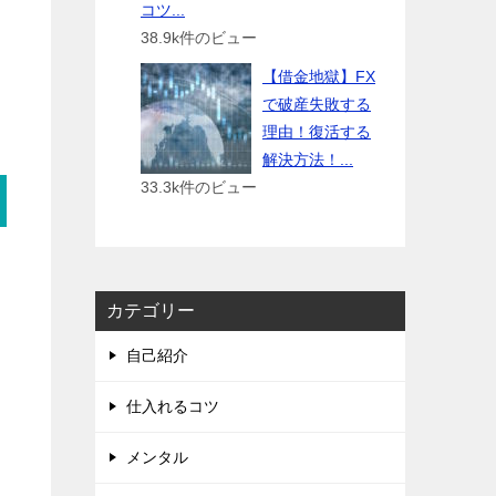
コツ...
38.9k件のビュー
【借金地獄】FX
で破産失敗する
理由！復活する
解決方法！...
33.3k件のビュー
カテゴリー
自己紹介
仕入れるコツ
メンタル