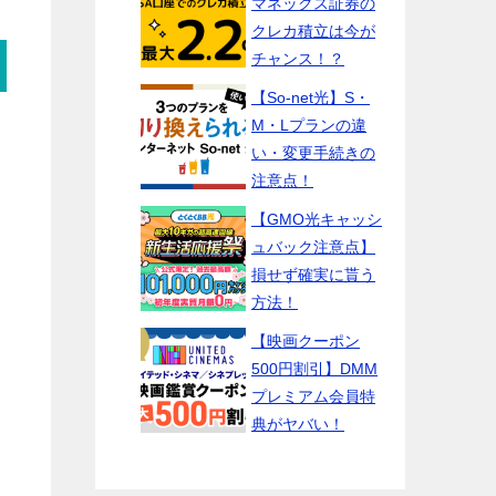
マネックス証券の
クレカ積立は今が
チャンス！？
【So-net光】S・
M・Lプランの違
い・変更手続きの
注意点！
【GMO光キャッシ
ュバック注意点】
損せず確実に貰う
方法！
【映画クーポン
500円割引】DMM
プレミアム会員特
典がヤバい！