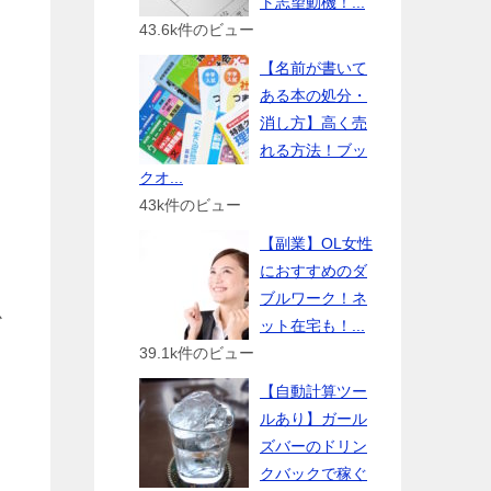
ト志望動機！...
43.6k件のビュー
【名前が書いて
ある本の処分・
消し方】高く売
れる方法！ブッ
クオ...
43k件のビュー
【副業】OL女性
におすすめのダ
ブルワーク！ネ
か
ット在宅も！...
39.1k件のビュー
【自動計算ツー
ルあり】ガール
ズバーのドリン
クバックで稼ぐ