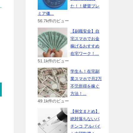
た！！硬貨プレ
ミア価...
56.7k件のビュー
【副職安全】自
宅スマホでお金
稼げるおすすめ
在宅ワーク！...
51.1k件のビュー
学生も！在宅副
業スマホで月2万
不労所得を稼ぐ
方法！...
49.1k件のビュー
【例文まとめ】
絶対落ちないパ
チンコ アルバイ