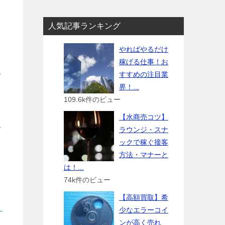
う
人気記事ランキング
やればやるだけ
稼げる仕事！お
あ
すすめの注目業
界！...
109.6k件のビュー
【水商売コツ】
人
ラウンジ・スナ
ックで稼ぐ接客
方法・マナーと
は！...
74k件のビュー
【高額買取】希
少なエラーコイ
ンが高く売れ