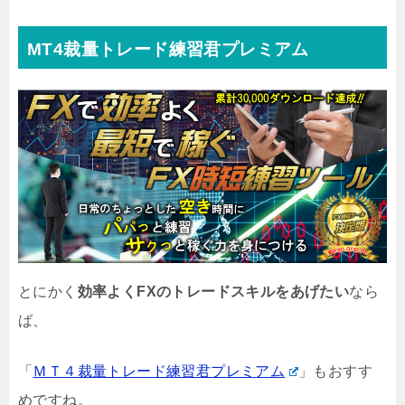
MT4裁量トレード練習君プレミアム
とにかく
効率よくFXのトレードスキルをあげたい
なら
ば、
「
ＭＴ４裁量トレード練習君プレミアム
」もおすす
めですね。