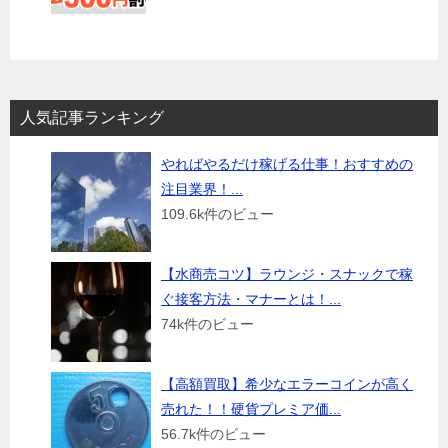
人気記事ランキング
やればやるだけ稼げる仕事！おすすめの
注目業界！...
109.6k件のビュー
【水商売コツ】ラウンジ・スナックで稼
ぐ接客方法・マナーとは！...
74k件のビュー
【高額買取】希少なエラーコインが高く
売れた！！硬貨プレミア価...
56.7k件のビュー