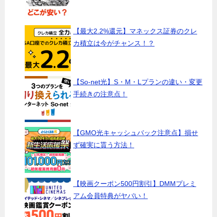
【最大2.2%還元】マネックス証券のクレ
カ積立は今がチャンス！？
【So-net光】S・M・Lプランの違い・変更
手続きの注意点！
【GMO光キャッシュバック注意点】損せ
ず確実に貰う方法！
【映画クーポン500円割引】DMMプレミ
アム会員特典がヤバい！