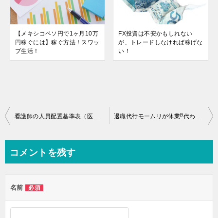
【メキシコペソ円で1ヶ月10万
FX投資は不安かもしれない
円稼ぐには】稼ぐ方法！スワッ
が、トレードしなければ稼げな
プ生活！
い！
投
看護師の人員配置基準表（医療法）と関係者の見解まとめ
退職代行モームリが休業⁉︎代わりにおすすめはどこ⁉︎
稿
ナ
コメントを残す
ビ
ゲ
名前
必須
ー
シ